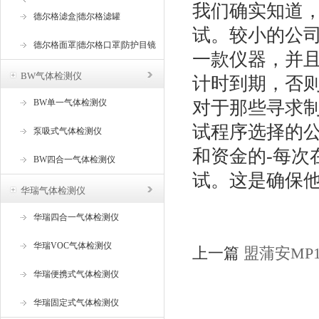
我们确实知道
器
德尔格滤盒|德尔格滤罐
试。较小的公司
德尔格面罩|德尔格口罩|防护目镜
一款仪器，并且
BW气体检测仪
计时到期，否
BW单一气体检测仪
对于那些寻求制
试程序选择的
泵吸式气体检测仪
和资金的-每次
BW四合一气体检测仪
试。这是确保
华瑞气体检测仪
华瑞四合一气体检测仪
华瑞VOC气体检测仪
上一篇
盟蒲安MP
华瑞便携式气体检测仪
华瑞固定式气体检测仪