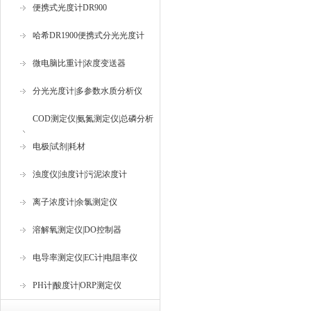
便携式光度计DR900
哈希DR1900便携式分光光度计
微电脑比重计|浓度变送器
分光光度计|多参数水质分析仪
COD测定仪|氨氮测定仪|总磷分析
仪
电极|试剂|耗材
浊度仪|浊度计|污泥浓度计
离子浓度计|余氯测定仪
溶解氧测定仪|DO控制器
电导率测定仪|EC计|电阻率仪
PH计|酸度计|ORP测定仪