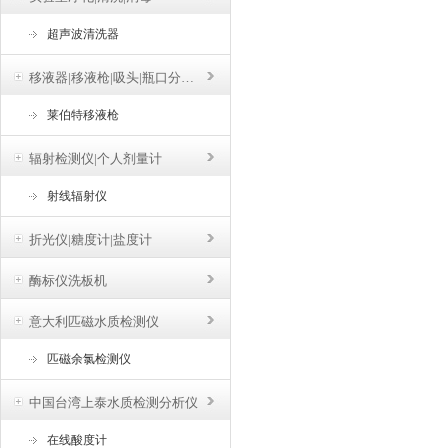
超声波清洗器
移液器|移液枪|吸头|瓶口分液器
莱伯特移液枪
辐射检测仪|个人剂量计
射线辐射仪
折光仪|糖度计|盐度计
酶标仪洗板机
意大利匹磁水质检测仪
匹磁余氯检测仪
中国台湾上泰水质检测分析仪
在线酸度计