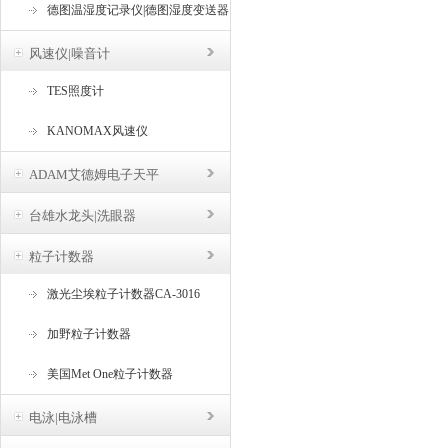
德图温湿度记录仪|德图湿度变送器
风速仪|噪音计
TES照度计
KANOMAX风速仪
ADAM艾德姆电子天平
台雄水龙头|洗眼器
粒子计数器
激光尘埃粒子计数器CA-3016
加野粒子计数器
美国Met One粒子计数器
电泳|电泳槽