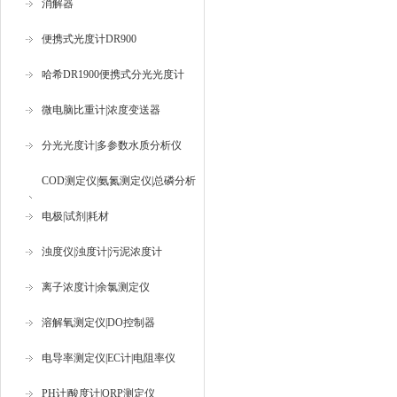
消解器
便携式光度计DR900
哈希DR1900便携式分光光度计
微电脑比重计|浓度变送器
分光光度计|多参数水质分析仪
COD测定仪|氨氮测定仪|总磷分析
仪
电极|试剂|耗材
浊度仪|浊度计|污泥浓度计
离子浓度计|余氯测定仪
溶解氧测定仪|DO控制器
电导率测定仪|EC计|电阻率仪
PH计|酸度计|ORP测定仪