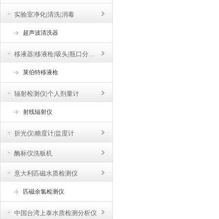
实验室净化|清洗|消毒
超声波清洗器
移液器|移液枪|吸头|瓶口分液器
莱伯特移液枪
辐射检测仪|个人剂量计
射线辐射仪
折光仪|糖度计|盐度计
酶标仪洗板机
意大利匹磁水质检测仪
匹磁余氯检测仪
中国台湾上泰水质检测分析仪