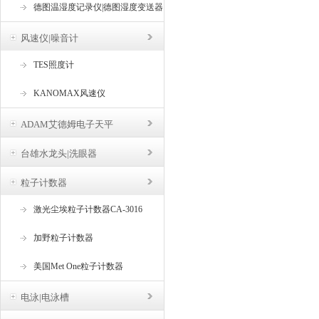
德图温湿度记录仪|德图湿度变送器
风速仪|噪音计
TES照度计
KANOMAX风速仪
ADAM艾德姆电子天平
台雄水龙头|洗眼器
粒子计数器
激光尘埃粒子计数器CA-3016
加野粒子计数器
美国Met One粒子计数器
电泳|电泳槽