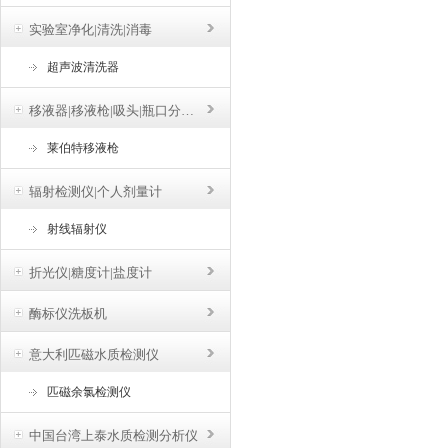
实验室净化|清洗|消毒
超声波清洗器
移液器|移液枪|吸头|瓶口分液器
莱伯特移液枪
辐射检测仪|个人剂量计
射线辐射仪
折光仪|糖度计|盐度计
酶标仪洗板机
意大利匹磁水质检测仪
匹磁余氯检测仪
中国台湾上泰水质检测分析仪