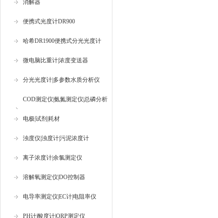
消解器
便携式光度计DR900
哈希DR1900便携式分光光度计
微电脑比重计|浓度变送器
分光光度计|多参数水质分析仪
COD测定仪|氨氮测定仪|总磷分析
仪
电极|试剂|耗材
浊度仪|浊度计|污泥浓度计
离子浓度计|余氯测定仪
溶解氧测定仪|DO控制器
电导率测定仪|EC计|电阻率仪
PH计|酸度计|ORP测定仪