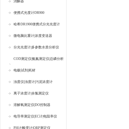
消解器
便携式光度计DR900
哈希DR1900便携式分光光度计
微电脑比重计|浓度变送器
分光光度计|多参数水质分析仪
COD测定仪|氨氮测定仪|总磷分析
仪
电极|试剂|耗材
浊度仪|浊度计|污泥浓度计
离子浓度计|余氯测定仪
溶解氧测定仪|DO控制器
电导率测定仪|EC计|电阻率仪
PH计|酸度计|ORP测定仪