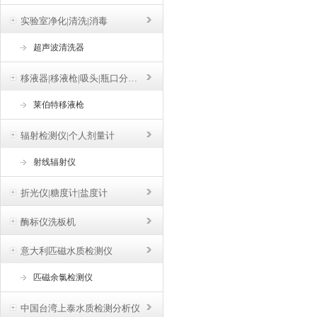
实验室净化|清洗|消毒
超声波清洗器
移液器|移液枪|吸头|瓶口分液器
莱伯特移液枪
辐射检测仪|个人剂量计
射线辐射仪
折光仪|糖度计|盐度计
酶标仪洗板机
意大利匹磁水质检测仪
匹磁余氯检测仪
中国台湾上泰水质检测分析仪