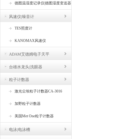
德图温湿度记录仪|德图湿度变送器
风速仪|噪音计
TES照度计
KANOMAX风速仪
ADAM艾德姆电子天平
台雄水龙头|洗眼器
粒子计数器
激光尘埃粒子计数器CA-3016
加野粒子计数器
美国Met One粒子计数器
电泳|电泳槽