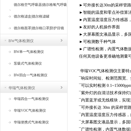
德尔格空气呼吸器|德尔格氧气呼吸
►可外接长达30m的采样管
►智能的温度和零点补偿算
器
德尔格滤盒|德尔格滤罐
►内置温度湿度压力传感器
►友好的人机操作界面
德尔格面罩|德尔格口罩|防护目镜
►大屏幕图文液晶显示，多
BW气体检测仪
►可检测数千种气体
►广谱性检测，内置气体数
BW单一气体检测仪
任何其他设备更准确地测量
泵吸式气体检测仪
华瑞VOC气体检测仪主要特
BW四合一气体检测仪
¯响应时间短、检测范围宽
¯可以实时检测 0.1~15000pp
华瑞气体检测仪
¯紫外灯的自清洁技术保持
华瑞四合一气体检测仪
¯内置蓝牙或无线模块，实现
¯可外接长达 30m 的采样
华瑞VOC气体检测仪
¯内置温度湿度压力传感器
¯大屏幕图文液晶显示，多国
华瑞便携式气体检测仪
¯广谱性检测，内置气体数据