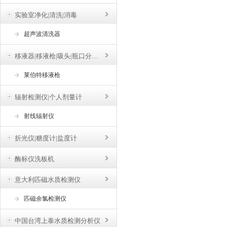
实验室净化|清洗|消毒
超声波清洗器
移液器|移液枪|吸头|瓶口分液器
莱伯特移液枪
辐射检测仪|个人剂量计
射线辐射仪
折光仪|糖度计|盐度计
酶标仪洗板机
意大利匹磁水质检测仪
匹磁余氯检测仪
中国台湾上泰水质检测分析仪