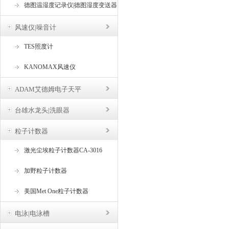
德图温湿度记录仪|德图湿度变送器
风速仪|噪音计
TES照度计
KANOMAX风速仪
ADAM艾德姆电子天平
台雄水龙头|洗眼器
粒子计数器
激光尘埃粒子计数器CA-3016
加野粒子计数器
美国Met One粒子计数器
电泳|电泳槽