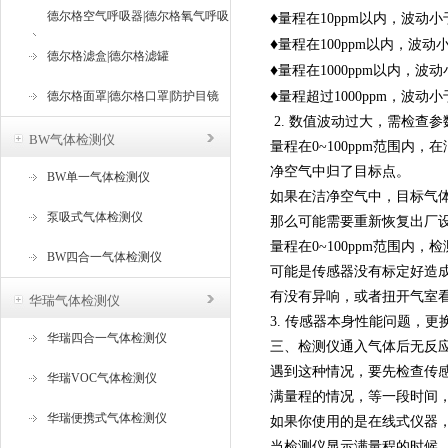
德尔格空气呼吸器|德尔格氧气呼吸
♦
量程在10ppm以内，波动小于
♦
量程在100ppm以内，波动小
器
德尔格滤盒|德尔格滤罐
♦
量程在1000ppm以内，波动
♦
德尔格面罩|德尔格口罩|防护目镜
量程超过1000ppm，波动小
2. 数值波动过大，需检查
BW气体检测仪
量程在0~100ppm范围内，
净空气中归了目标点。
BW单一气体检测仪
如果在洁净空气中，目标气
泵吸式气体检测仪
那么可能需要重新恢复出厂
量程在0~100ppm范围内，
BW四合一气体检测仪
可能是传感器没有标定好造
有没有异响，或者扭开气室
华瑞气体检测仪
3. 传感器本身性能问题，
华瑞四合一气体检测仪
三、检测仪通入气体后无反
遇到这种情况，要先检查传
华瑞VOC气体检测仪
满量程的情况，等一段时间
华瑞便携式气体检测仪
如果你使用的是在线式仪器，
当检测仪显示满量程的时候