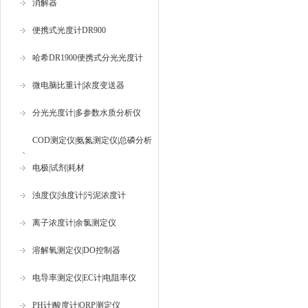
消解器
便携式光度计DR900
哈希DR1900便携式分光光度计
微电脑比重计|浓度变送器
分光光度计|多参数水质分析仪
COD测定仪|氨氮测定仪|总磷分析
仪
电极|试剂|耗材
浊度仪|浊度计|污泥浓度计
离子浓度计|余氯测定仪
溶解氧测定仪|DO控制器
电导率测定仪|EC计|电阻率仪
PH计|酸度计|ORP测定仪