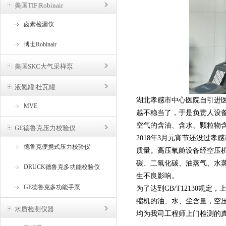
美国TIF|Robinair
卤素检漏仪
博世Robinair
美国SKC大气采样泵
液氮罐|杜瓦罐
湖北孝感市中心医院自引进
MVE
越不稳当了，于是负责人设
空气的含油、含水、颗粒物
GE德鲁克压力校验仪
2018年3月元宵节还没过
德鲁克便携式压力校验仪
质量。高压氧舱设备经空压
碳、二氧化碳、油蒸气、水
DRUCK德鲁克多功能校验仪
生不良影响。
GE德鲁克多功能手泵
为了达到GB/T12130
缩机的油、水、尘含量，空
水质检测仪器
均为我司工程师上门检测的