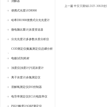
消解器
上一篇
申安灭菌锅LDZF-30KB
便携式光度计DR900
哈希DR1900便携式分光光度计
微电脑比重计|浓度变送器
分光光度计|多参数水质分析仪
COD测定仪|氨氮测定仪|总磷分析
仪
电极|试剂|耗材
浊度仪|浊度计|污泥浓度计
离子浓度计|余氯测定仪
溶解氧测定仪|DO控制器
电导率测定仪|EC计|电阻率仪
PH计|酸度计|ORP测定仪