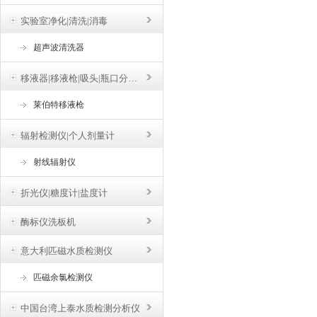
实验室净化|清洗|消毒
超声波清洗器
移液器|移液枪|吸头|瓶口分液器
莱伯特移液枪
辐射检测仪|个人剂量计
射线辐射仪
折光仪|糖度计|盐度计
酶标仪洗板机
意大利匹磁水质检测仪
匹磁余氯检测仪
中国台湾上泰水质检测分析仪