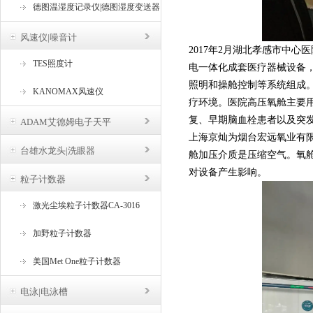
德图温湿度记录仪|德图湿度变送器
风速仪|噪音计
2017年2月湖北孝感市中心
TES照度计
电一体化成套医疗器械设备
照明和操舱控制等系统组成
KANOMAX风速仪
疗环境。医院高压氧舱主要
复、早期脑血栓患者以及突
ADAM艾德姆电子天平
上海京灿为烟台宏远氧业有
台雄水龙头|洗眼器
舱加压介质是压缩空气。氧
对设备产生影响。
粒子计数器
激光尘埃粒子计数器CA-3016
加野粒子计数器
美国Met One粒子计数器
电泳|电泳槽