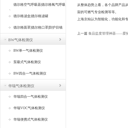
德尔格空气呼吸器|德尔格氧气呼吸
从整体趋势上看，各个品牌产品从
宙的可燃气专业检测等等。
器
德尔格滤盒|德尔格滤罐
上海京灿认为智能化，功能化和
德尔格面罩|德尔格口罩|防护目镜
上一篇
食品盐度管理神器——爱
BW气体检测仪
BW单一气体检测仪
泵吸式气体检测仪
BW四合一气体检测仪
华瑞气体检测仪
华瑞四合一气体检测仪
华瑞VOC气体检测仪
华瑞便携式气体检测仪