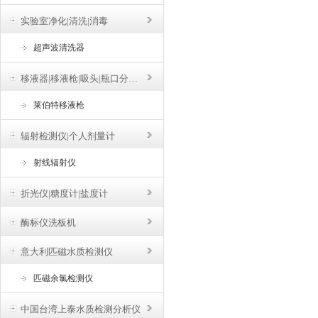
实验室净化|清洗|消毒
超声波清洗器
移液器|移液枪|吸头|瓶口分液器
莱伯特移液枪
辐射检测仪|个人剂量计
射线辐射仪
折光仪|糖度计|盐度计
酶标仪洗板机
意大利匹磁水质检测仪
匹磁余氯检测仪
中国台湾上泰水质检测分析仪