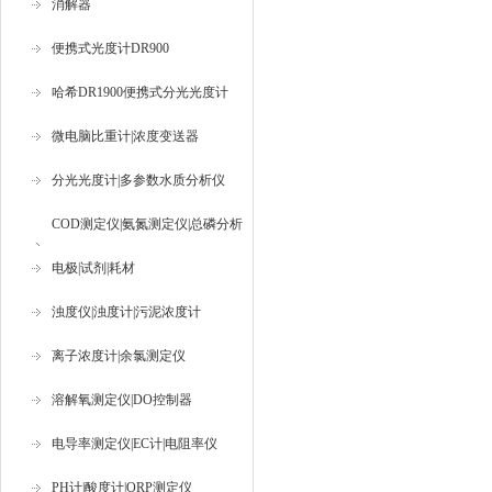
消解器
便携式光度计DR900
哈希DR1900便携式分光光度计
微电脑比重计|浓度变送器
分光光度计|多参数水质分析仪
COD测定仪|氨氮测定仪|总磷分析
仪
电极|试剂|耗材
浊度仪|浊度计|污泥浓度计
离子浓度计|余氯测定仪
溶解氧测定仪|DO控制器
电导率测定仪|EC计|电阻率仪
PH计|酸度计|ORP测定仪