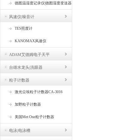
德图温湿度记录仪|德图湿度变送器
风速仪|噪音计
TES照度计
KANOMAX风速仪
ADAM艾德姆电子天平
台雄水龙头|洗眼器
粒子计数器
激光尘埃粒子计数器CA-3016
加野粒子计数器
美国Met One粒子计数器
电泳|电泳槽