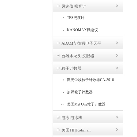
风速仪|噪音计
TES照度计
KANOMAX风速仪
ADAM艾德姆电子天平
台雄水龙头|洗眼器
粒子计数器
激光尘埃粒子计数器CA-3016
加野粒子计数器
美国Met One粒子计数器
电泳|电泳槽
美国TIF|Robinair