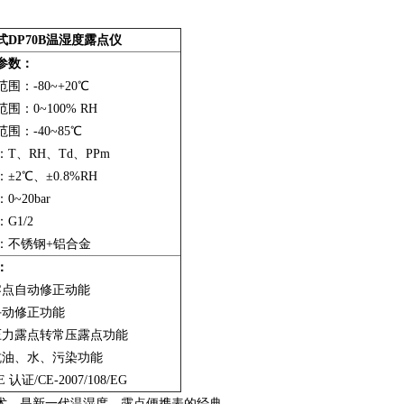
。
式DP70B温湿度露点仪
参数：
围：-80~+20℃
围：0~100% RH
围：-40~85℃
：T、RH、Td、PPm
±2℃、±0.8%RH
0~20bar
G1/2
：不锈钢+铝合金
：
零点自动修正动能
手动修正功能
压力露点转常压露点功能
抗油、水、污染功能
 认证/CE-2007/108/EG
术，是新一代温湿度、露点便携表的经典