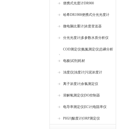
便携式光度计DR900
哈希DR1900便携式分光光度计
微电脑比重计|浓度变送器
分光光度计|多参数水质分析仪
COD测定仪|氨氮测定仪|总磷分析
仪
电极|试剂|耗材
浊度仪|浊度计|污泥浓度计
离子浓度计|余氯测定仪
溶解氧测定仪|DO控制器
电导率测定仪|EC计|电阻率仪
PH计|酸度计|ORP测定仪