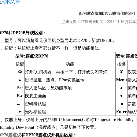
技术文章
DP70露点仪和DP70B露点仪的区别
点击次数：5739 更新时间：2018-01-16
打印本
DP70和DP70B外观区别：
1、型号：可以清楚看见仪器机身型号老款DP70，新款DP70B。
2、按键：从按键上看有部分键不一样，但是功能相似。
型号:露点仪DP70
型号:
露点仪
按键
功能
按键
①
打开/关闭机器，再按一下，打开或关闭背灯
①
仪表
▲
进行温度、露点、PPm切换显示
Menu
进入
Set
进入密码区，见功能事项
▲
菜单
Esc
恢复主画面
▼
菜单
←┘
密码确认键
◄
参数
▼
光标移位键
Enter
确认
3、仪器上身：仪器上身的品牌LU instrument和名称Temperature Humidity T
Humidity Dew Point（温度露点）只是切换了下位置。
DP70露点仪
和DP70B露点仪开机后区别：