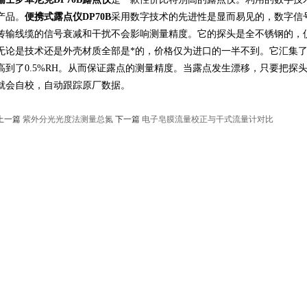
产品。
便携式露点仪DP70B
采用数字技术的先进性是显而易见的，数字信
传输线缆的信号衰减和干扰不会影响测量精度。它的探头是全不锈钢的，
无论是技术还是外壳材质全部是*的，价格仅为进口的一半不到。它汇集
高到了0.5%RH。从而保证露点的测量精度。当露点发生漂移，只要把探头置
就会自校，自动跟踪原厂数据。
上一篇
紫外分光光度法测量总氮
下一篇
电子皂膜流量校正与干式流量计对比