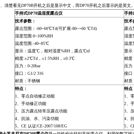
1、清楚看见DP70B开机之后是显示中文，而DP70开机之后显示的是英文
手持式DP70温湿度露点仪
手持
技术参数：
技术
露点范围：-60~60℃Td(可扩展-80~+60 ℃Td)
露点范
湿度范围:0~100%RH
湿度范
温度范围:-40~85℃
温度范
显示：温度℃，相对湿度%RH，露点℃td
显示
精度:±2℃Td，±1.5%RH，±0.3℃
精度：
压力：0-20bar
压力：
接口：G1/2 316
接口：
材质：不锈钢
材质
特点：
特点
1、零点自动修正动能
1、
2、手动修正功能
2、
3、压力露点转常压露点功能
3、
4、抗油、水、污染功能
4、
5、CE 认证/CE-2007/108/EG
5、CE
瑞士罗卓尼克DP70B露点仪
是一款性价比特别高的露点仪。利用的数字技