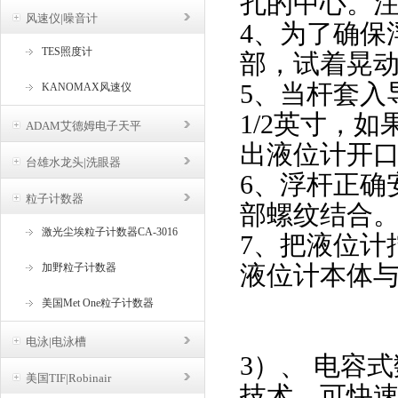
孔的中心。
风速仪|噪音计
4、为了确保
TES照度计
部，试着晃
5、当杆套入
KANOMAX风速仪
1/2英寸，
ADAM艾德姆电子天平
出液位计开口
台雄水龙头|洗眼器
6、浮杆正确
粒子计数器
部螺纹结合
激光尘埃粒子计数器CA-3016
7、把液位计拧
液位计本体
加野粒子计数器
美国Met One粒子计数器
电泳|电泳槽
3）、 电容
美国TIF|Robinair
技术，可快