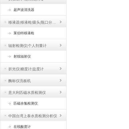
超声波清洗器
移液器|移液枪|吸头|瓶口分液器
莱伯特移液枪
辐射检测仪|个人剂量计
射线辐射仪
折光仪|糖度计|盐度计
酶标仪洗板机
意大利匹磁水质检测仪
匹磁余氯检测仪
中国台湾上泰水质检测分析仪
在线酸度计