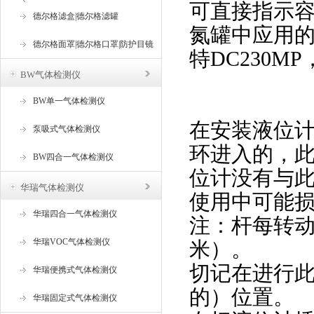
可直接指示
器
德尔格滤盒|德尔格滤罐
氮罐
中应用的
德尔格面罩|德尔格口罩|防护目镜
特DC230MP
BW气体检测仪
BW单一气体检测仪
在安装液位
泵吸式气体检测仪
环进入的，
BW四合一气体检测仪
位计没有与
华瑞气体检测仪
使用中可能
华瑞四合一气体检测仪
注：杆每转动1
华瑞VOC气体检测仪
米）。
切记在进行
华瑞便携式气体检测仪
的）位置。
华瑞固定式气体检测仪