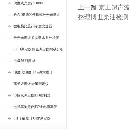
便携式光度计DR900
上一篇
京工超声波
哈希DR1900便携式分光光度计
整理博世柴油检测
微电脑比重计|浓度变送器
分光光度计|多参数水质分析仪
COD测定仪|氨氮测定仪|总磷分析
仪
电极|试剂|耗材
浊度仪|浊度计|污泥浓度计
离子浓度计|余氯测定仪
溶解氧测定仪|DO控制器
电导率测定仪|EC计|电阻率仪
PH计|酸度计|ORP测定仪