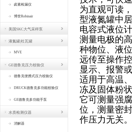
卤素检漏仪
为直观可读
博世Robinair
型液氮罐中
电容式液位
美国SKC大气采样泵
测量电极的
液氮罐|杜瓦罐
种物位、液
MVE
远传至操作
GE德鲁克压力校验仪
显示、报警
德鲁克便携式压力校验仪
适用于高温
冻及固体粉
DRUCK德鲁克多功能校验仪
它可测量强
GE德鲁克多功能手泵
位，测量密
水质检测仪器
作压力无关
消解器