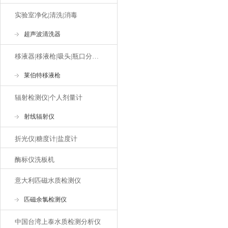
实验室净化|清洗|消毒
超声波清洗器
移液器|移液枪|吸头|瓶口分液器
莱伯特移液枪
辐射检测仪|个人剂量计
射线辐射仪
折光仪|糖度计|盐度计
酶标仪洗板机
意大利匹磁水质检测仪
匹磁余氯检测仪
中国台湾上泰水质检测分析仪