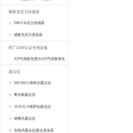
德鲁克压力传感器
DRUCK压力传感器
德鲁克压力变送器
药厂GMP认证专用设备
ATI气溶胶光度计|ATI气溶胶发生
器
露点仪
MICHELL密析尔露点仪
希尔斯露点仪
VAISALA维萨拉露点仪
便携式露点仪
在线式露点仪|露点变送器