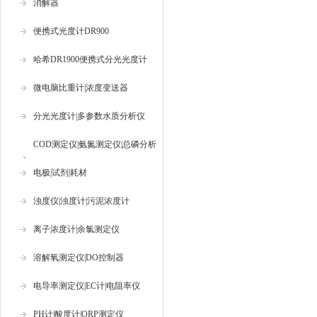
消解器
便携式光度计DR900
哈希DR1900便携式分光光度计
微电脑比重计|浓度变送器
分光光度计|多参数水质分析仪
COD测定仪|氨氮测定仪|总磷分析
仪
电极|试剂|耗材
浊度仪|浊度计|污泥浓度计
离子浓度计|余氯测定仪
溶解氧测定仪|DO控制器
电导率测定仪|EC计|电阻率仪
PH计|酸度计|ORP测定仪