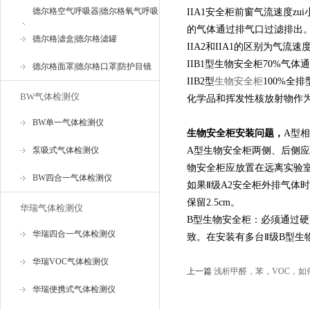
德尔格空气呼吸器|德尔格氧气呼吸
IIA1安全柜前窗气流速度zu
的气体通过排气口过滤排出
器
德尔格滤盒|德尔格滤罐
IIA2和IIA1的区别为气流
IIB1型生物安全柜70%气
德尔格面罩|德尔格口罩|防护目镜
IIB2型
生物安全柜
100%全
BW气体检测仪
化学品和挥发性核放射物作
BW单一气体检测仪
生物安全柜安装问题，
A型
泵吸式气体检测仪
A型生物安全柜两侧、后侧应留
物安全柜应放置在远离实验
BW四合一气体检测仪
如果Ⅱ级A2安全柜外排气体
保留2.5cm。
华瑞气体检测仪
B型生物安全柜：必须通过
华瑞四合一气体检测仪
致。在安装有多台Ⅱ级B型
华瑞VOC气体检测仪
上一篇
浅析甲醛，苯，VOC，如
华瑞便携式气体检测仪