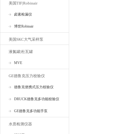
美国TIF|Robinair
卤素检漏仪
博世Robinair
美国SKC大气采样泵
液氮罐|杜瓦罐
MVE
GE德鲁克压力校验仪
德鲁克便携式压力校验仪
DRUCK德鲁克多功能校验仪
GE德鲁克多功能手泵
水质检测仪器