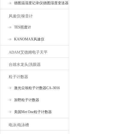
德图温湿度记录仪|德图湿度变送器
风速仪|噪音计
TES照度计
KANOMAX风速仪
ADAM艾德姆电子天平
台雄水龙头|洗眼器
粒子计数器
激光尘埃粒子计数器CA-3016
加野粒子计数器
美国Met One粒子计数器
电泳|电泳槽