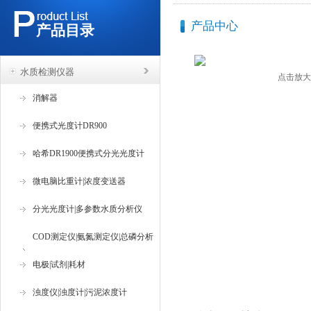
产品中心
产品目录
水质检测仪器
点击放大
消解器
便携式光度计DR900
哈希DR1900便携式分光光度计
微电脑比重计|浓度变送器
分光光度计|多参数水质分析仪
COD测定仪|氨氮测定仪|总磷分析
仪
电极|试剂|耗材
浊度仪|浊度计|污泥浓度计