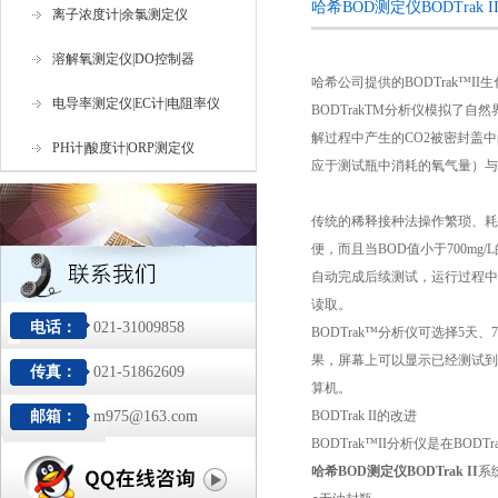
哈希BOD测定仪BODTrak 
离子浓度计|余氯测定仪
溶解氧测定仪|DO控制器
哈希公司提供的
BODTrak
™
II
生
电导率测定仪|EC计|电阻率仪
BODTrakTM
分析仪模拟了自然
解过程中产生的
CO2
被密封盖中
PH计|酸度计|ORP测定仪
应于测试瓶中消耗的氧气量）与
传统的稀释接种法操作繁琐、耗
便，而且当
BOD
值小于
700mg/L
自动完成后续测试，运行过程中
读取。
电话：
021-31009858
BODTrak
™分析仪可选择
5
天、
7
果，屏幕上可以显示已经测试到
传真：
021-51862609
算机。
邮箱：
m975@163.com
BODTrak II
的改进
BODTrak
™
II
分析仪是在
BODTr
哈希BOD测定仪BODTrak II
系