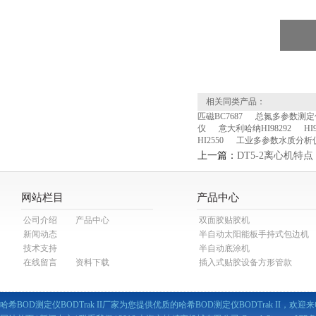
相关同类产品：
匹磁BC7687
总氮多参数测定仪
仪
意大利哈纳HI98292
H
HI2550
工业多参数水质分析
上一篇：
DT5-2离心机特点
网站栏目
产品中心
公司介绍
产品中心
双面胶贴胶机
新闻动态
半自动太阳能板手持式包边机
技术支持
半自动底涂机
在线留言
资料下载
插入式贴胶设备方形管款
哈希BOD测定仪BODTrak II厂家为您提供优质的哈希BOD测定仪BODTrak II，欢迎来