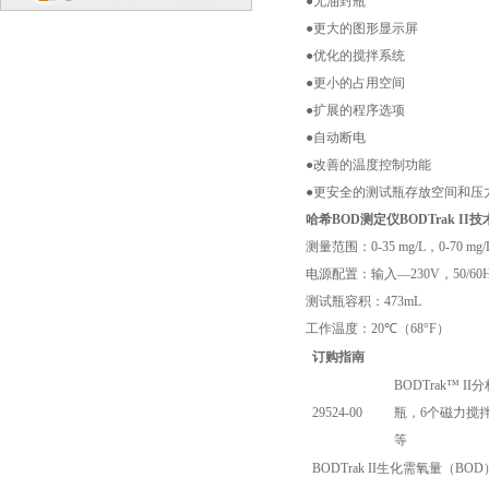
●无油封瓶
●更大的图形显示屏
●优化的搅拌系统
●更小的占用空间
●扩展的程序选项
●自动断电
●改善的温度控制功能
●更安全的测试瓶存放空间和压
哈希BOD测定仪BODTrak II
技
测量范围：
0-35 mg/L
，
0-70 mg/
电源配置：输入—
230V
，
50/60
测试瓶容积：
473mL
工作温度：
20
℃（
68
°
F
）
订购指南
BODTrak™ 
29524-00
瓶，6个磁力搅
等
BODTrak II生化需氧量（B