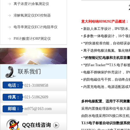
离子浓度计|余氯测定仪
溶解氧测定仪|DO控制器
意大利哈纳HI98292
产品概述：
电导率测定仪|EC计|电阻率仪
•
新款人体工学设计，
IP67
防水
•
多参数一体电极设计，
16
个项
PH计|酸度计|ORP测定仪
•
*的快速校准功能，自动错误
•
离子选择电极法氨氮、氯化物
•
*的智能记忆电极和主机双容
•
*的
Fast Tracker™T.I.S.
电子标
•
电极不锈钢保护外壳设计，
IP
•
的防电磁信号干扰，自动终点
电话：
021-31009858
•
内置充电电池，电源适配器或
传真：
021-51862609
多种电极配置、适用于不同测量
邮箱：
m975@163.com
采用内置微处理器和信号放大器
由防水电缆采用
DIN
接口和主机
T.I.S
电子标签自动识别数据系