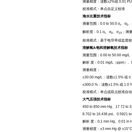
测量精度：读数
±2%
或
0.01 P
校准模式：单点自定义校准
海水比重技术指标
测量范围：
0.0 to 50.0 σ
、
σ
、
t
0
解析度：
0.1 σ
、
σ
、
σ
；测
t
0
15
校准模式：基于电导率或盐度校
溶解氧&饱和溶解氧
技术指标
测量范围：
0.00 to 50.00 mg/L
解析
度：
0.01 mg/L
（
ppm
）、
测量精度：
≤30.00 mg/L
：读数
±1.5%
或
0.
≤300.0 %
：读数
±1.5%
或
1.0 
校准模式：单点或双点校准自动
大气压强
技术指标
450 to 850 mm Hg
、
17.72 to 3
8.702 to 16.436 psi
、
0.5921 to
解析
度：
0.1 mm Hg
、
0.01 in 
测量精度：
±3 mm
Hg @
±15°