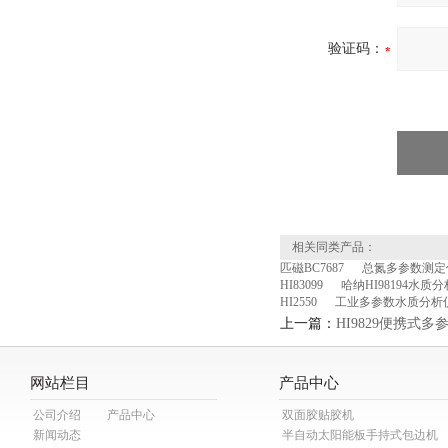
验证码：
相关同类产品：
匹磁BC7687
总氮多参数测定仪
HI83099
哈纳HI98194水质
HI2550
工业多参数水质分析
上一篇：
HI9829便携式
网站栏目
产品中心
公司介绍
产品中心
双面胶贴胶机
新闻动态
半自动太阳能板手持式包边机