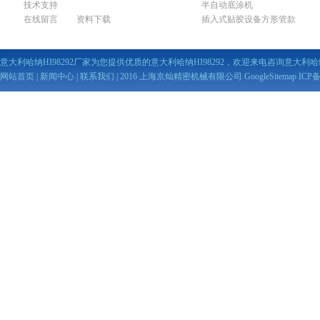
技术支持
半自动底涂机
在线留言
资料下载
插入式贴胶设备方形管款
意大利哈纳HI98292厂家为您提供优质的意大利哈纳HI98292，欢迎来电咨询意大利哈纳H
网站首页
|
新闻中心
|
联系我们
| 2016 上海京灿精密机械有限公司
GoogleSitemap
ICP