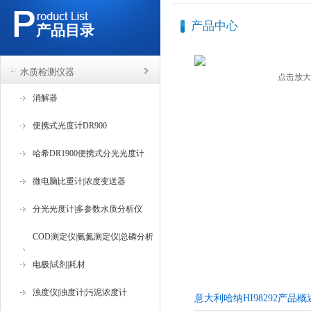
产品中心
产品目录
水质检测仪器
点击放大
消解器
便携式光度计DR900
哈希DR1900便携式分光光度计
微电脑比重计|浓度变送器
分光光度计|多参数水质分析仪
COD测定仪|氨氮测定仪|总磷分析
仪
电极|试剂|耗材
浊度仪|浊度计|污泥浓度计
意大利哈纳HI98292产品概