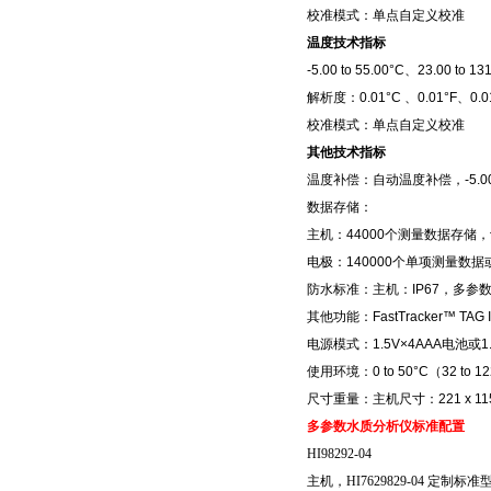
校准模式：单点自定义校准
温度技术指标
-5.00 to 55.00°C
、
23.00 to 13
解析度：
0.01°C
、
0.01°F
、
0.
校准模式：单点自定义校准
其他技术指标
温度补偿：自动温度补偿，
-5.0
数据存储：
主机：
44000
个测量数据存储，
电极：
140000
个单项测量数据
防水标准：主机：
IP67
，多参
其他功能：
FastTracker™ TAG 
电源模式：
1.5V×4AAA
电池或
1
使用环境：0 to 50°C
（
32 to 1
尺寸重量：主机尺寸：
221 x 11
多参数水质分析仪
标准配置
HI98292-04
主机，
HI7629829-04
定制标准