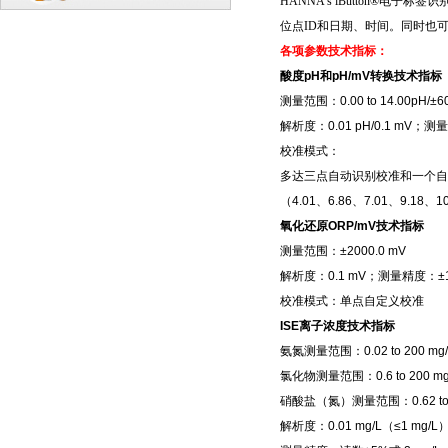
HANNA’s iButton®
电子标签识别
位点
ID
和日期、时间。同时也
各项参数技术指标：
酸度
pH
和
pH/mV
转换
技术指标
测量范围
：
0.00 to 14.00pH/±6
解析度：
0.01 pH/0.1 mV
；测量
校准模式：
多达三点自动识别校准和一个自
（
4.01
、
6.86
、
7.01
、
9.18
、
1
氧化还原
ORP/mV
技术指标
测量范围：
±2000.0 mV
解析度：
0.1 mV
；测量精度：
±
校准模式：单点自定义校准
ISE
离子浓度技术指标
氨氮测量范围：
0.02 to 200 mg
氯化物测量范围：
0.6 to 200 m
硝酸盐（氮）测量范围：
0.62 t
解析度：
0.01 mg/L
（
≤1 mg/L