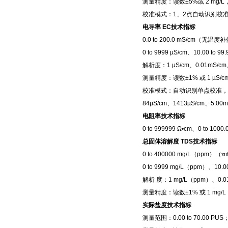
测量精度：读数
±5%
或
2 mg/L
校准模式：
1
、
2
点自动识别校
电导率
EC
技术指标
0.0 to 200.0 mS/cm
（无温度补
0 to 9999 µS/cm
、
10.00 to 99
解析度：
1 µS/cm
、
0.01mS/cm
测量精度：读数
±1%
或
1 µS/c
校准模式：自动识别单点校准，
84µS/cm
、
1413µS/cm
、
5.00m
电阻率技术指标
0 to 999999 Ω•cm
、
0 to 1000.
总固体溶解度
TDS
技术指标
0 to 400000 mg/L
（
ppm
）（z
0 to 9999 mg/L
（
ppm
）、
10.0
解析
度：
1 mg/L
（
ppm
）、
0.0
测量精度：读数
±1%
或
1 mg/L
实际盐度技术指标
测量范围：
0.00 to 70.00 PUS