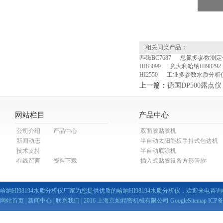
相关同类产品：
匹磁BC7687
总氮多参数测定仪
HI83099
意大利哈纳HI98292
HI2550
工业多参数水质分析
上一篇：
德国DP500露点仪
网站栏目
产品中心
公司介绍
产品中心
双面胶贴胶机
新闻动态
半自动太阳能板手持式包边机
技术支持
半自动底涂机
在线留言
资料下载
插入式贴胶设备方形管款
哈纳HI98194水质分析仪厂家为您提供优质的哈纳HI98194水质分析仪，欢迎来电咨询哈
网站首页
|
新闻中心
|
联系我们
| 2016 上海京灿精密机械有限公司
GoogleSitemap
ICP