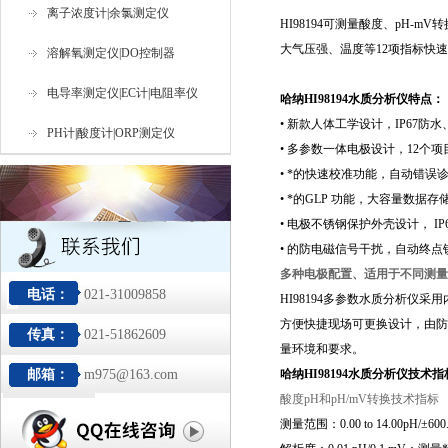
离子浓度计|余氯测定仪
HI98194可测量
酸度、pH-m
大气压强、温度等12项指标快速
溶解氧测定仪|DO控制器
电导率测定仪|EC计|电阻率仪
哈纳HI98194水质分析仪
特点：
• 新款人体工学设计，IP67
PH计|酸度计|ORP测定仪
• 多参数一体电极设计，12
• *的快速校准功能，自动错
• *的GLP 功能，大容量数
• 电极不锈钢保护外壳设计， 
• 的防电磁信号干扰，自动终
多种电极配置、适用于不同测量
电话：
021-31009858
HI98194多参数水质分析
方便快捷现场可更换设计，由防水
传真：
021-51862609
量环境和要求。
邮箱：
m975@163.com
哈纳HI98194水质分析仪技术
酸度
pH
和
pH/mV
转换技术指标
测量范围：0.00 to 14.00pH/±600