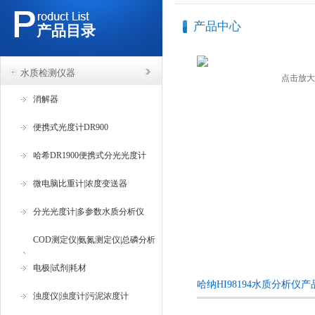
产品中心
产品目录
水质检测仪器
点击放大
消解器
便携式光度计DR900
哈希DR1900便携式分光光度计
微电脑比重计|浓度变送器
分光光度计|多参数水质分析仪
COD测定仪|氨氮测定仪|总磷分析
仪
电极|试剂|耗材
哈纳HI98194水质分析仪
浊度仪|浊度计|污泥浓度计