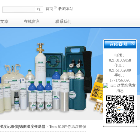
首页
收藏本站
术文章
在线留言
联系我们
电话：
021-31009858
传真：
021-51862609
手机：
17717563696
湿度记录仪|德图湿度变送器
> Testo 610迷你温湿度仪