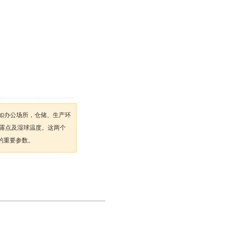
 （如办公场所，仓储、生产环
算露点及湿球温度。这两个
的重要参数。