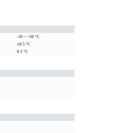
-10 ~ +50 °C
±0.5 °C
0.1 °C