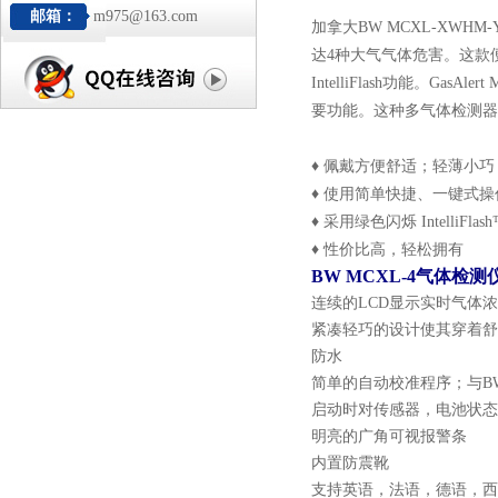
邮箱：
m975@163.com
加拿大BW MCXL-XW
达4种大气气体危害。这款
IntelliFlash功能。G
要功能。这种多气体检测器与B
♦ 佩戴方便舒适；轻薄小巧
♦ 使用简单快捷、一键式操
♦ 采用绿色闪烁 IntelliF
♦ 性价比高，轻松拥有
BW MCXL-4气体检测
连续的LCD显示实时气体
紧凑轻巧的设计使其穿着舒
防水
简单的自动校准程序；与BW M
启动时对传感器，电池状态
明亮的广角可视报警条
内置防震靴
支持英语，法语，德语，西