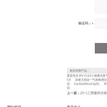
验证码：
相关同类产品：
霍尼韦尔 BW FLEX-I 便携式
CN
加拿大四合一气体检测仪M
仪
GasAlertMicroClipXL
B
仪
上一篇：
ZF-1三用紫外分析