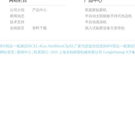
网站栏目
产品中心
公司介绍
产品中心
双面胶贴胶机
新闻动态
半自动太阳能板手持式包边机
技术支持
半自动底涂机
在线留言
资料下载
插入式贴胶设备方形管款
BW四合一检测仪MCXL-4Gas AlertMicroClipXL厂家为您提供优质的BW四合一检测仪MCXL-
网站首页
|
新闻中心
|
联系我们
| 2016 上海京灿精密机械有限公司
GoogleSitemap
ICP