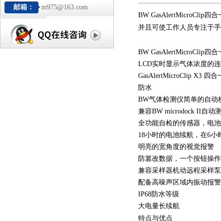
邮箱：
m975@163.com
BW GasAlertMic
并且可使工作人员专注于手
BW GasAlertMicroCl
LCD实时显示气体浓度的
GasAlertMicroCli
防水
BW气体检测仪
简单的自动
兼容BW microdock II
全功能自检的传感器，电池
18小时的电池续航，在6小
明亮的宽角度的视觉报警
防篡改数据，一个按钮操作
兼容采样器机动远程采样泵
配备高噪声区域内振动报警
IP68防水等级
大电量长续航
特点与优点