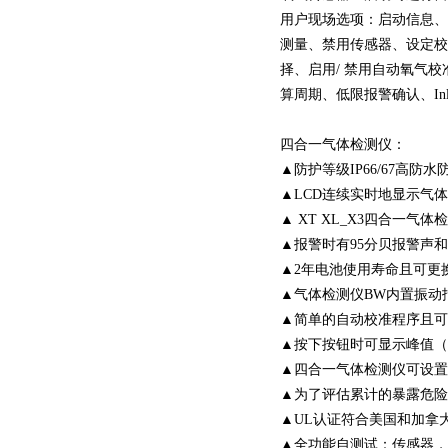
用户现场选项：启动信息、
测量、禁用传感器、设定校
择、启用/ 禁用自动氧气校
算周期、低限报警确认、InliF
四合一气体检测仪：
▲防护等级IP66/67高
▲LCD连续实时地显示气
▲ XT XL_X3四合一气体
▲报警时有95分贝报警声和
▲2年电池使用寿命且可更
▲气体检测仪BW内置振动
▲简单的自动校准程序且可
▲按下按钮时可显示峰值（
▲四合一气体检测仪可设置
▲为了评估累计的暴露危险
▲UL认证符合美国和加拿大
▲全功能自测试：传感器，