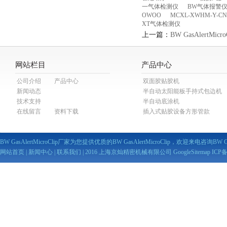
一气体检测仪
BW气体报警仪M
OWOO
MCXL-XWHM-Y-
XT气体检测仪
上一篇：
BW GasAlertMi
网站栏目
产品中心
公司介绍
产品中心
双面胶贴胶机
新闻动态
半自动太阳能板手持式包边机
技术支持
半自动底涂机
在线留言
资料下载
插入式贴胶设备方形管款
BW GasAlertMicroClip厂家为您提供优质的BW GasAlertMicroClip，欢迎来电咨询BW Gas
网站首页
|
新闻中心
|
联系我们
| 2016 上海京灿精密机械有限公司
GoogleSitemap
ICP