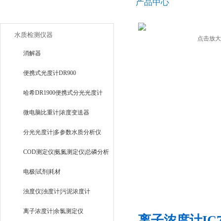
产品中心
产品目录
水质检测仪器
点击放大
消解器
便携式光度计DR900
哈希DR1900便携式分光光度计
微电脑比重计|浓度变送器
分光光度计|多参数水质分析仪
COD测定仪|氨氮测定仪|总磷分析
仪
电极|试剂|耗材
浊度仪|浊度计|污泥浓度计
离子浓度计|余氯测定仪
离子浓度计IC