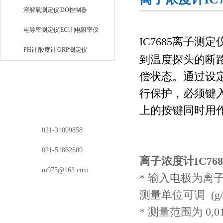
溶解氧测定仪|DO控制器
电导率测定仪|EC计|电阻率仪
IC7685离子
PH计|酸度计|ORP测定仪
到温度探头的断
偿状态。通过设
行保护，必须键
上的按键同时用
电话：
021-31009858
传真：
021-51862609
离子浓度计IC768
邮箱：
m975@163.com
*
输入电极为离
测量单位可调
(g/
*
测量范围为
0,01