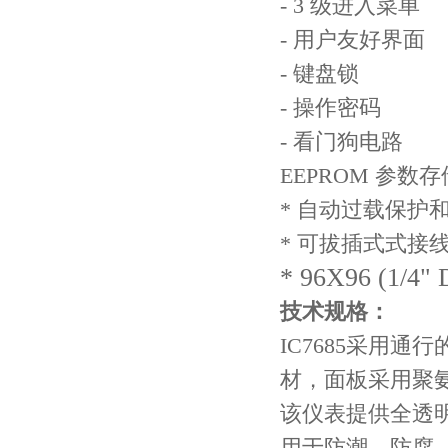
- 3
级进入菜单
-
用户友好界面
-
键盘锁
-
操作密码
-
看门狗电路
EEPROM
参数存
*
自动过载保护
*
可拔插式式接
* 96X96 (1/4" 
技术规格：
IC7685采用通行
材，面板采用聚
该仪表提供全透
用于防潮，防腐