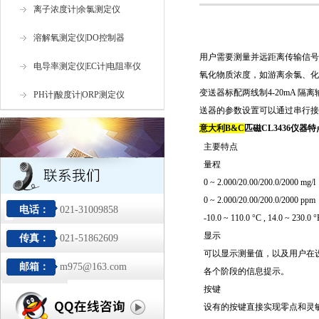
离子浓度计|余氯测定仪
溶解氧测定仪|DO控制器
用户需要测量并远距离传输信号时
电导率测定仪|EC计|电阻率仪
氧化物质浓度，如游离余氯、化
变送器标配两线制4-20mA 隔
PH计|酸度计|ORP测定仪
送器的参数设置可以通过串行接
意大利B&C
匹磁CL3436仪器
主要特点
量程
0 ~ 2.000/20.00/200.0/2000 mg/l
0 ~ 2.000/20.00/200.0/2000 ppm
电话：
021-31009858
-10.0 ~ 110.0 °C , 14.0 ~ 230.0 °
显示
传真：
021-51862609
可以显示测量值，以及用户在
邮箱：
m975@163.com
各个阶段的信息提示。
按键
设有的按键直接实现零点和灵