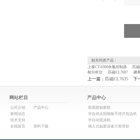
相关同类产品：
上泰CT-6300余氯控制器
匹磁C
根分析仪
匹磁CL7687
碘
上一篇：
匹磁CL7635
下一
网站栏目
产品中心
公司介绍
产品中心
双面胶贴胶机
新闻动态
半自动太阳能板手持式包边机
技术支持
半自动底涂机
在线留言
资料下载
插入式贴胶设备方形管款