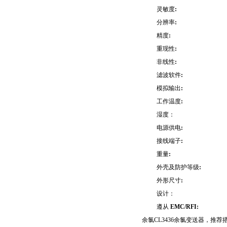
灵敏度
:
分辨率
:
精度
:
重现性
:
非线性
:
滤波软件
:
模拟输出
:
工作温度
:
湿度：
电源供电
:
接线端子
:
重量
:
外壳及防护等级
:
外形尺寸
:
设计：
遵从
EMC/RFI:
余氯CL3436余氯变送器，推荐