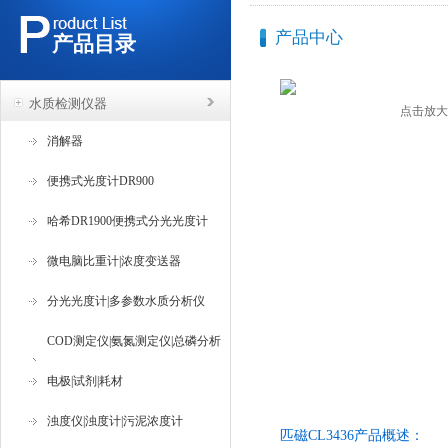
产品中心
产品目录
水质检测仪器
点击放大
消解器
便携式光度计DR900
哈希DR1900便携式分光光度计
微电脑比重计|浓度变送器
分光光度计|多参数水质分析仪
COD测定仪|氨氮测定仪|总磷分析
仪
电极|试剂|耗材
浊度仪|浊度计|污泥浓度计
匹磁CL3436产品概述：