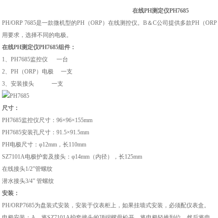
在线PH测定仪PH7685
PH/ORP 7685
是一款微机型的
PH
（
ORP
）在线测控仪。
B
＆
C
公司提供多款
PH
（
ORP
用要求，选择不同的电极。
在线PH测定仪PH7685
组件：
1
、
PH7685
监控仪
一台
2
、
PH
（
ORP
）电极
一支
3
、安装接头
一支
尺寸：
PH7685
监控仪尺寸：
96
×
96
×
155mm
PH7685
安装孔尺寸：
91.5
×
91.5mm
PH
电极尺寸：φ
12mm
，长
110mm
SZ7101A
电极护套及接头：φ
14mm
（内径），长
125mm
在线接头
1/2
”管螺纹
潜水接头
3/4”
管螺纹
安装：
PH/ORP7685
为盘装式安装，安装于仪表柜上，如果挂墙式安装，必须配仪表盒。
电极安装：
A
、将
SZ7101A
护套接头的顶端螺母松开，将电极轻推到位，然后将电