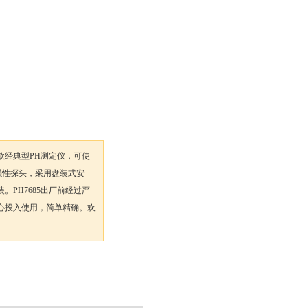
一款经典型PH测定仪，可使
增强性探头，采用盘装式安
PH7685出厂前经过严
心投入使用，简单精确。欢