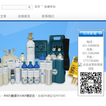
首页
收藏本站
术文章
在线留言
联系我们
电话：
021-31009858
传真：
021-51862609
手机：
17717563696
器
>
PH计|酸度计|ORP测定仪
> 在线PH测定仪PH7685