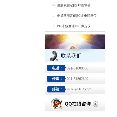
溶解氧测定仪|DO控制器
电导率测定仪|EC计|电阻率仪
PH计|酸度计|ORP测定仪
电话：
021-31009858
传真：
021-51862609
邮箱：
m975@163.com