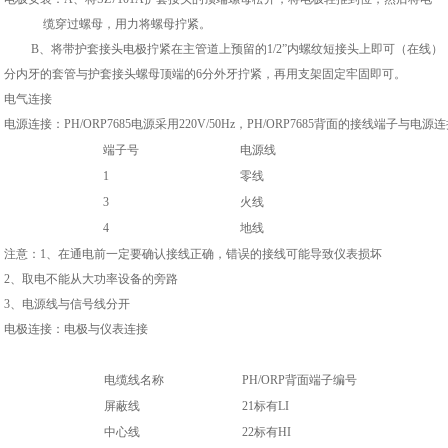
缆穿过螺母，用力将螺母拧紧。
B
、将带护套接头电极拧紧在主管道上预留的
1/2
”
内螺纹短接头上即可（在线）
分内牙的套管与护套接头螺母顶端的
6
分外牙拧紧，再用支架固定牢固即可。
电气连接
电源连接：
PH/ORP7685
电源采用
220V/50Hz
，
PH/ORP7685
背面的接线端子与电源连
端子号
电源线
1
零线
3
火线
4
地线
注意：
1
、在通电前一定要确认接线正确，错误的接线可能导致仪表损坏
2
、取电不能从大功率设备的旁路
3
、电源线与信号线分开
电极连接：电极与仪表连接
电缆线名称
PH/ORP
背面端子编号
屏蔽线
21
标有
LI
中心线
22
标有
HI