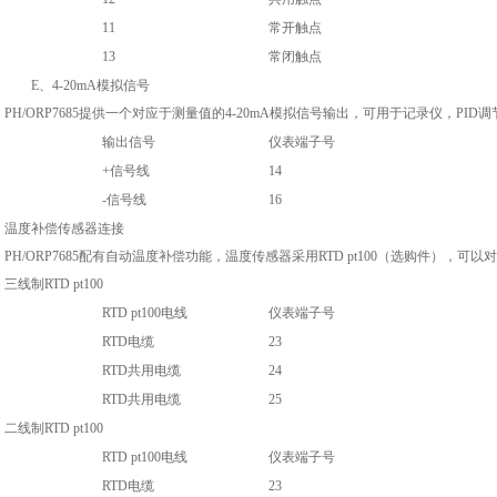
11
常开触点
13
常闭触点
E
、
4-20mA
模拟信号
PH/ORP7685
提供一个对应于测量值的
4-20mA
模拟信号输出，可用于记录仪，
PID
调
输出信号
仪表端子号
+
信号线
14
-
信号线
16
温度补偿传感器连接
PH/ORP7685
配有自动温度补偿功能，温度传感器采用
RTD pt100
（选购件），可以对
三线制
RTD pt100
RTD pt100
电线
仪表端子号
RTD
电缆
23
RTD
共用电缆
24
RTD
共用电缆
25
二线制
RTD pt100
RTD pt100
电线
仪表端子号
RTD
电缆
23