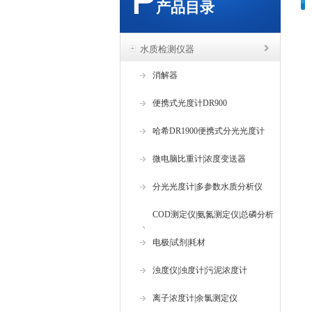
产品目录
水质检测仪器
消解器
便携式光度计DR900
哈希DR1900便携式分光光度计
微电脑比重计|浓度变送器
分光光度计|多参数水质分析仪
COD测定仪|氨氮测定仪|总磷分析
仪
电极|试剂|耗材
浊度仪|浊度计|污泥浓度计
离子浓度计|余氯测定仪