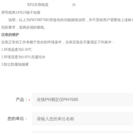
RTD
共用电缆
24
用导线将
24
与
25
端子短接
说明：以上为
PH/ORP7685
所提供的功能接线说明，并不意味用户需要按上述标
实际要求，选择必须的接线。
仪表的维护
仪表正常的工作有赖于良好的环境条件，仪表安装应尽量满足下列条件：
1.
环境温度为
0-50
℃
2.
环境湿度为
0-95%
无凝结水
3.
防尘防腐蚀烟雾
产品：
您的单位：