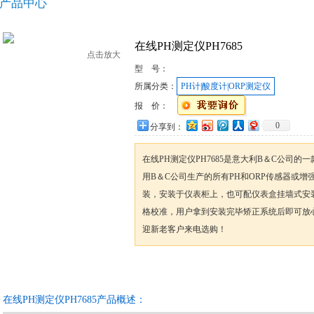
产品中心
在线PH测定仪PH7685
点击放大
型 号：
所属分类：
PH计|酸度计|ORP测定仪
报 价：
0
分享到：
在线PH测定仪PH7685是意大利B＆C公司的
用B＆C公司生产的所有PH和ORP传感器或
装，安装于仪表柜上，也可配仪表盒挂墙式安装。
格校准，用户拿到安装完毕矫正系统后即可放
迎新老客户来电选购！
咨询订购
加入收藏
在线PH测定仪PH7685产品概述：