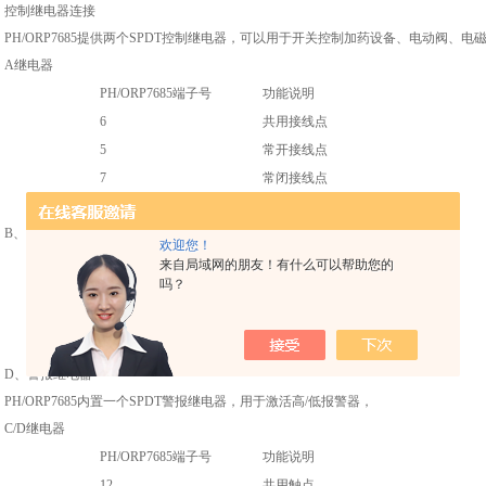
控制继电器连接
PH/ORP7685
提供两个
SPDT
控制继电器，可以用于开关控制加药设备、电动阀、电
A
继电器
PH/ORP7685
端子号
功能说明
6
共用接线点
5
常开接线点
7
常闭接线点
B
、继电器
欢迎您！
PH/ORP7685
端子号
功能说明
来自局域网的朋友！有什么可以帮助您的
吗？
9
共用接线点
8
常开接线点
10
常闭接线点
D
、警报继电器
PH/ORP7685
内置一个
SPDT
警报继电器，用于激活高
/
低报警器，
C/D
继电器
PH/ORP7685
端子号
功能说明
12
共用触点