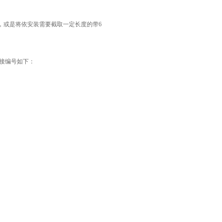
，或是将依安装需要截取一定长度的带
6
接编号如下：