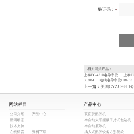
验证码：
相关同类产品：
上泰EC-4310电导率仪
上泰E
3020M
哈纳电导率仪HI8733
上一篇：
美国GYZJ-934
网站栏目
产品中心
公司介绍
产品中心
双面胶贴胶机
新闻动态
半自动太阳能板手持式包边机
技术支持
半自动底涂机
在线留言
资料下载
插入式贴胶设备方形管款