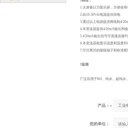
?
特性：
1.
大屏幕
LCD
显示屏，方便使用
2.
由
10-30Vdc
电源提供供电
3.
通过以上电源提供两线制
4/20
4.
本变送器提供
4/20mA
输出和输
5.4/20mA
输出信号可直接连接
P
6.
本变送器能显示温度和温度补
7.
可分离式的接线端子和标准模
?
应用
广泛应用于
RO
、纯水、超纯水
产品：
您的单位：