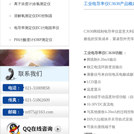
工业电导率仪C3630产品概
离子浓度计|余氯测定仪
溶解氧测定仪|DO控制器
电导率测定仪|EC计|电阻率仪
C3630
两线制电导率仪是意大利
极低的安装成本，紧凑型外壳等
PH计|酸度计|ORP测定仪
工业电导率仪C3630
功能
：
■
两线制
4-20mA
输出
■
独立电流环路变送输出
■
测量信号来自恒电压电极或极
■ LCD
显示
电话：
021-31009858
■
温度显示
■
自动或手动温度补偿功能（自
传真：
021-51862609
■ 10-30VDC
直流电
邮箱：
m975@163.com
■
与其他接收
4-20mA
的过程控
■ DIN
六位模块开关导轨式安装
■
可拔出接线端子板