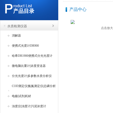
产品中心
产品目录
水质检测仪器
点击放大
消解器
便携式光度计DR900
哈希DR1900便携式分光光度计
微电脑比重计|浓度变送器
分光光度计|多参数水质分析仪
COD测定仪|氨氮测定仪|总磷分析
仪
电极|试剂|耗材
浊度仪|浊度计|污泥浓度计