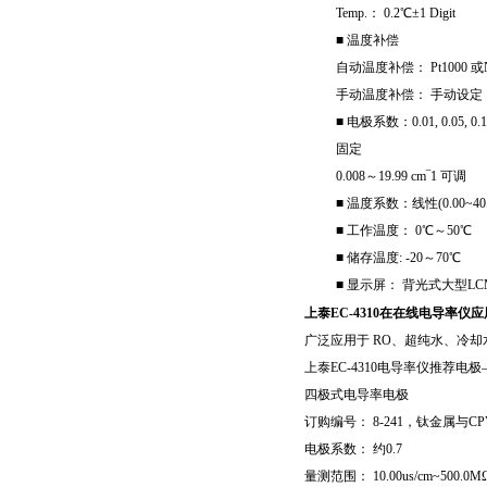
Temp.： 0.2℃±1 Digit
■ 温度补偿
自动温度补偿： Pt1000 或
手动温度补偿： 手动设定
■ 电极系数：0.01, 0.05, 0.1, 
固定
0.008～19.99 cm‾1 可调
■ 温度系数：线性(0.00~4
■ 工作温度： 0℃～50℃
■ 储存温度: -20～70℃
■ 显示屏： 背光式大型L
上泰EC-4310在在线电导率仪
广泛应用于 RO、超纯水、冷
上泰EC-4310电导率仪推荐电极
四极式电导率电极
订购编号：
8-241
，钛金属与
CP
电极系数： 约
0.7
量测范围：
10.00us/cm~500.0M