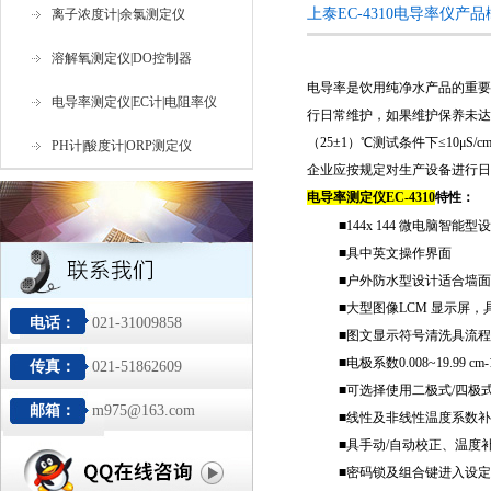
上泰EC-4310电导率仪产
离子浓度计|余氯测定仪
溶解氧测定仪|DO控制器
电导率是饮用纯净水产品的重要
电导率测定仪|EC计|电阻率仪
行日常维护，如果维护保养未达到
（25±1）℃测试条件下≤10
PH计|酸度计|ORP测定仪
企业应按规定对生产设备进行日
电导率测定仪EC-4310
特性：
■144x 144 微电脑智
■具中英文操作界面
■户外防水型设计适合墙
■大型图像LCM 显示屏
电话：
021-31009858
■图文显示符号清洗具流
■电极系数0.008~19.99 cm
传真：
021-51862609
■可选择使用二极式/四极
邮箱：
m975@163.com
■线性及非线性温度系数
■具手动/自动校正、温度
■密码锁及组合键进入设