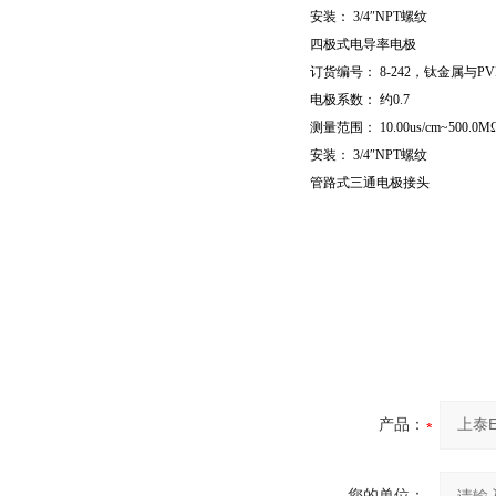
安装：
3/4″NPT
螺纹
四极式电导率电极
订货编号：
8-242
，钛金属与
PV
电极系数： 约
0.7
测量范围：
10.00us/cm~500.0M
安装：
3/4″NPT
螺纹
管路式三通电极接头
产品：
您的单位：