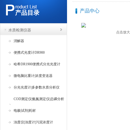
产品中心
产品目录
水质检测仪器
点击放大
消解器
便携式光度计DR900
哈希DR1900便携式分光光度计
微电脑比重计|浓度变送器
分光光度计|多参数水质分析仪
COD测定仪|氨氮测定仪|总磷分析
仪
电极|试剂|耗材
浊度仪|浊度计|污泥浓度计