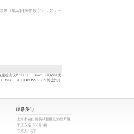
结果（填写阿拉伯数字），如：三
瓶检测仪BAT131
Bosch LOD-581废
C 3514
AUTOBOSS V30车博士汽车
联系我们
上海市自由贸易试验区临港新片区
平庄东路1588号3幢
联系人: 冯军