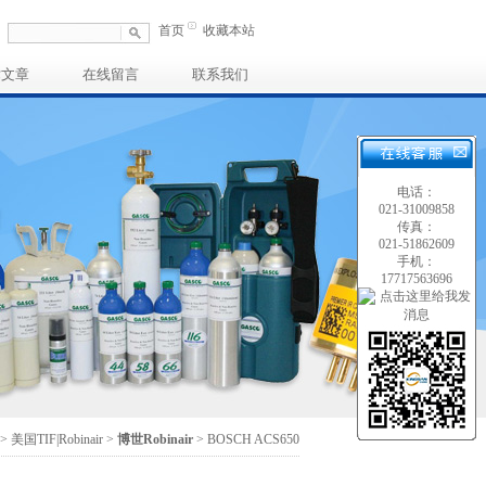
首页
收藏本站
术文章
在线留言
联系我们
电话：
021-31009858
传真：
021-51862609
手机：
17717563696
>
美国TIF|Robinair
>
博世Robinair
> BOSCH ACS650