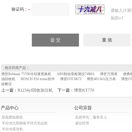
验证码：
请输入计算
加四=7
相关同类产品：
博世Robinair 75700冷却液更换机
ABS制动系检测仪7488A
博世万用表
便携电
油回收机
BOSCH ESI tronic软件
博世OTC6673
博世40134A压力表
博世OT
诊断仪
上一篇：
R1234yf回收加注机
下一篇：
博世KT770
产品中心
公司宗旨
双面胶贴胶机
品质率先，服务至上
半自动太阳能板手持式包边机
诚信经营
半自动底涂机