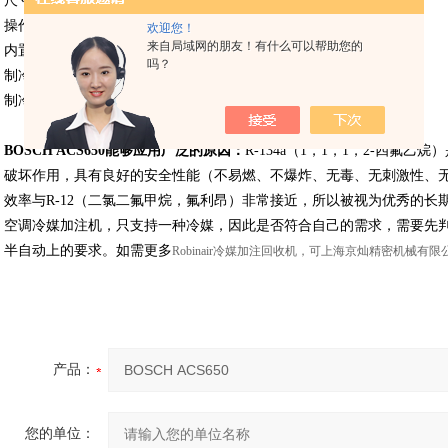
尺寸 Dimensions：585×1170×730（mm）
操作语言：中/英文
欢迎您！
来自局域网的朋友！有什么可以帮助您的
内置制冷剂罐容量：18kg
吗？
制冷剂回收速度：300克/分钟
制冷剂加注精度：±10g
BOSCH ACS650
能够应用广泛的原因：
R-134a（1，1，1，2-四氟
破坏作用，具有良好的安全性能（不易燃、不爆炸、无毒、无刺激性、
效率与R-12（二氯二氟甲烷，氟利昂）非常接近，所以被视为优秀的长
空调冷媒加注机，只支持一种冷媒，因此是否符合自己的需求，需要先
半自动上的要求。如需更多
Robinair冷媒加注回收机，可上海京灿精密机械有限
产品：
您的单位：