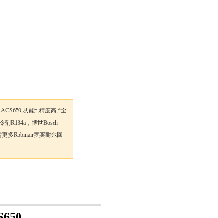
S650,功能*,精度高,*全
134a，博世Bosch
多Robinair罗宾耐尔回
S650