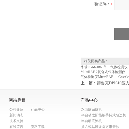
验证码：
相关同类产品：
华瑞PGM-1860单一气体检测仪
MultiRAE 2复合式气体检测仪
气体检测仪MicroRAE
GasAl
上一篇：
德鲁克DPI610压
网站栏目
产品中心
公司介绍
产品中心
双面胶贴胶机
新闻动态
半自动太阳能板手持式包边机
技术支持
半自动底涂机
在线留言
资料下载
插入式贴胶设备方形管款