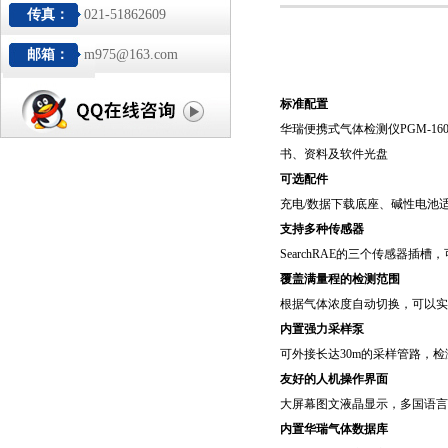
传真：
021-51862609
邮箱：
m975@163.com
标准配置
华瑞便携式气体检测仪
PGM-
书、资料及软件光盘
可选配件
充电/数据下载底座、碱性电池适
支持多种传感器
SearchRAE的三个传感器插
覆盖满量程的检测范围
根据气体浓度自动切换，可以实现p
内置强力采样泵
可外接长达30m的采样管路，
友好的人机操作界面
大屏幕图文液晶显示，多国语言
内置华瑞气体数据库