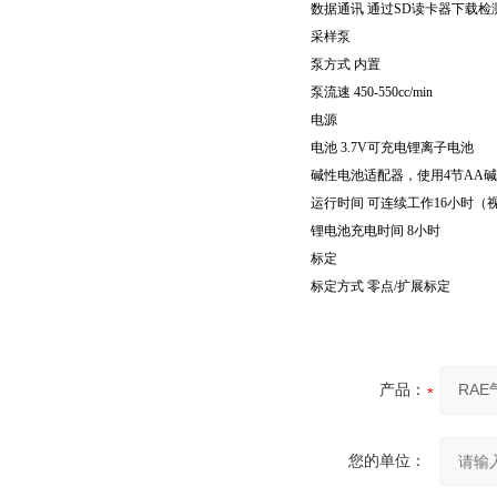
数据通讯 通过SD读卡器下载检
采样泵
泵方式 内置
泵流速 450-550cc/min
电源
电池 3.7V可充电锂离子电池
碱性电池适配器，使用4节AA
运行时间 可连续工作16小时（
锂电池充电时间 8小时
标定
标定方式 零点/扩展标定
产品：
您的单位：