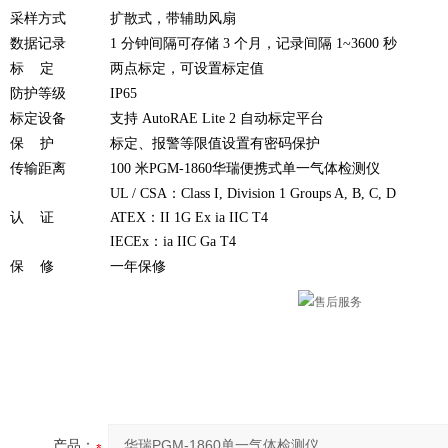
采样方式
扩散式，带辅助风扇
数据记录
1 分钟间隔可存储 3 个月，记录间隔 1~3600 秒
标 定
两点标定，可设置标定值
防护等级
IP65
标定设备
支持 AutoRAE Lite 2 自动标定平台
保 护
标定、报警等限值设置有密码保护
传输距离
100 米PGM-1860华瑞便携式单一气体检测仪
UL / CSA：Class I, Division 1 Groups A, B, C, D
认 证
ATEX：II 1G Ex ia IIC T4
IECEx：ia IIC Ga T4
保 修
一年保修
产品：