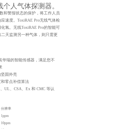
线个人气体探测器。
器读数和警报状态的保护，将工作人员
。ToxiRAE Pro无线气体检
无线ToxiRAE Pro的智能可
第二天监测另一种气体，则只需更
装华瑞的智能传感器，满足您不
求
的坚固外壳
温度和零点补偿算法
X、UL、CSA、Ex 和 CMC 等认
分辨率
1ppm
10ppm