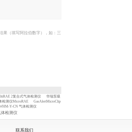
结果（填写阿拉伯数字），如：三
ltiRAE 2复合式气体检测仪
华瑞泵吸
测仪MicroRAE
GasAlertMicroClip
XWHM-Y-CN 气体检测仪
燃气体检测仪
联系我们