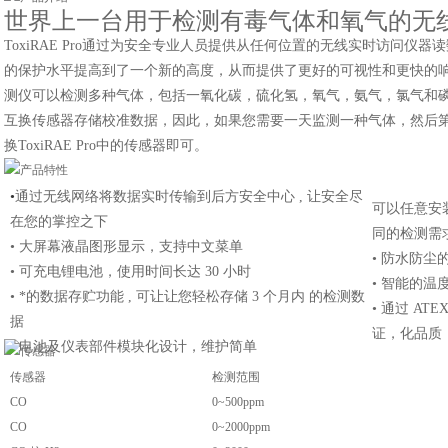
世界上一台用于检测有毒气体和氧气的无
ToxiRAE Pro通过为安全专业人员提供从任何位置的无线实时访问仪
的保护水平提高到了一个新的高度，从而提供了更好的可视性和更快的响应速度
测仪可以检测多种气体，包括一氧化碳，硫化氢，氧气，氨气，氯气和磷化氢。
互换传感器存储校准数据，因此，如果您需要一天监测一种气体，然后
换ToxiRAE Pro中的传感器即可。
•
通过无线网络将数据实时传输到后方安全中心 , 让安全尽
可以任意安
在您的掌控之下
同的检测需
• 大屏幕液晶图形显示，支持中文菜单
• 防水防尘
• 可充电锂电池，使用时间长达 30 小时
• 智能的
• *的数据存贮功能 , 可让让您轻松存储 3 个月内 的检测数
• 通过 ATE
据
证，化品质
• 电池及仪表部件模块化设计，维护简单
传感器
检测范围
CO
0~500ppm
CO
0~2000ppm