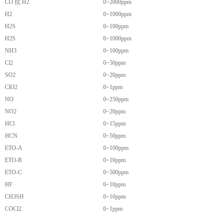
CO 抗 H2
0~2000ppm
H2
0~1000ppm
H2S
0~100ppm
H2S
0~1000ppm
NH3
0~100ppm
Cl2
0~50ppm
SO2
0~20ppm
ClO2
0~1ppm
NO
0~250ppm
NO2
0~20ppm
HCl
0~15ppm
HCN
0~50ppm
ETO-A
0~100ppm
ETO-B
0~10ppm
ETO-C
0~500ppm
HF
0~10ppm
CH3SH
0~10ppm
COCl2
0~1ppm