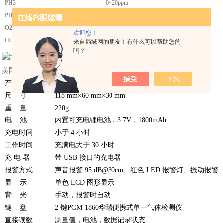
PH3
0~20ppm
PH3
0~1000ppm
O2
0~30%VOL
欢迎您！
HCHO
0~10ppm
来自局域网的朋友！有什么可以帮助您的
吗？
美国华瑞气体检测仪
PGM-1860
技术参数：
产品类型
扩散式电化学有毒气体检测仪，带数据存储
尺 寸
118 mm×60 mm×30 mm
重 量
220g
电 池
内置可充电锂电池，3.7V，1800mAh
充电时间
小于 4 小时
工作时间
充满电大于 30 小时
充 电 器
带 USB 接口的充电器
报警方式
声音报警 95 dB@30cm、红色 LED 报警灯、振动报警
显 示
单色 LCD 图形显示
背 光
手动，报警时自动
键 盘
2 键PGM-1860华瑞便携式单一气体检测仪
直接读数
测量值，电池，数据记录状态