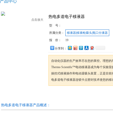
产品中心
热电多道电子移液器
点击放大
型 号：
所属分类：
移液器|移液枪|吸头|瓶口分液器
报 价：
19
分享到：
自动化仪器的生产效率尽在您的掌控。理想的
Thermo Scientific™电动移液器成为每个
操控式移液操作和电动退吸头装置，正是目前
电多道电子移液器连锁卡点密封技术使您的移
咨询订购
加入收藏
热电多道电子移液器产品概述：