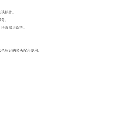
间误操作。
服务。
、移液器追踪等。
颜色标记的吸头配合使用。