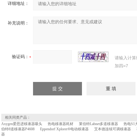
详细地址：
补充说明：
验证码：
请输入计算
加四=7
相关同类产品：
Axygen爱思进移液器吸头
热电移液器耗材
莱伯特Labnet多道移液器
热电S1
伯特8道移液器P4608
Eppendorf Xplorer®电动移液器
艾本德连续可调移液器
器