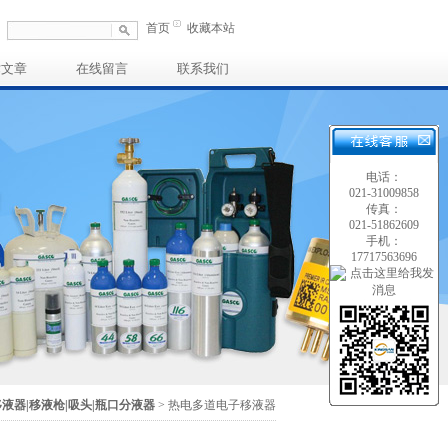
首页
收藏本站
术文章
在线留言
联系我们
电话：
021-31009858
传真：
021-51862609
手机：
17717563696
移液器|移液枪|吸头|瓶口分液器
> 热电多道电子移液器