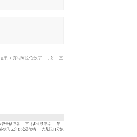
结果（填写阿拉伯数字），如：三
大容量移液器
百得多道移液器
莱
赛默飞世尔移液器管嘴
大龙瓶口分液