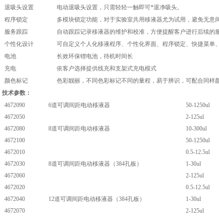
退吸头设置
电动退吸头设置，只需轻轻一触即可*退净吸头。
程序锁定
多模块锁定功能，对于实验室共用移液器尤为试用，避免无意
服务跟踪
自动跟踪记录移液器的维护和校准，方便提醒客户进行后续的
个性化设计
可自定义个人化移液程序、个性化界面、程序锁定、快捷菜单
电池
长效环保锂电池，待机时间长
充电
依客户选择提供线充和支架式充电模式
颜色标记
色彩靓丽，不同色彩标记不同的量程，易于辨识，可配合同样
技术参数：
4672090
6道可调间距电动移液器
50-1250ul
4672050
2-125ul
4672080
8道可调间距电动移液器
10-300ul
4672100
50-1250ul
4672010
0.5-12.5ul
4672030
8道可调间距电动移液器（384孔板）
1-30ul
4672060
2-125ul
4672020
0.5-12.5ul
4672040
12道可调间距电动移液器（384孔板）
1-30ul
4672070
2-125ul