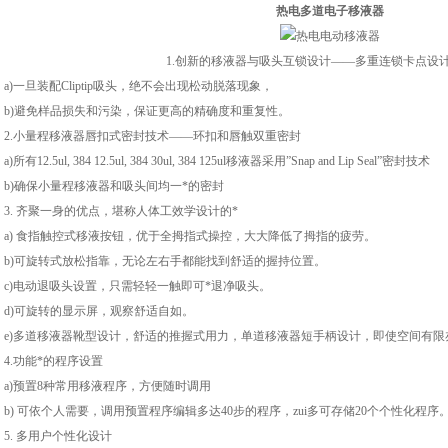
热电多道电子移液器
1.
创新的移液器与吸头互锁设计
——
多重连锁卡点设
a)
一旦装配
Cliptip
吸头，绝不会出现松动脱落现象，
b)
避免样品损失和污染，保证更高的精确度和重复性。
2.
小量程移液器唇扣式密封技术
——
环扣和唇触双重密封
a)
所有
12.5ul, 384 12.5ul, 384 30ul, 384 125ul
移液器采用
”Snap and Lip Seal”
密封技术
b)
确保小量程移液器和吸头间均一*的密封
3.
齐聚一身的优点，堪称人体工效学设计的*
a)
食指触控式移液按钮，优于全拇指式操控，大大降低了拇指的疲劳。
b)
可旋转式放松指靠，无论左右手都能找到舒适的握持位置。
c)
电动退吸头设置，只需轻轻一触即可*退净吸头。
d)
可旋转的显示屏，观察舒适自如。
e)
多道移液器靴型设计，舒适的推握式用力，单道移液器短手柄设计，即使空间有限
4.
功能*的程序设置
a)
预置
8
种常用移液程序，方便随时调用
b)
可依个人需要，调用预置程序编辑多达
40
步的程序，zui多可存储
20
个个性化程序
5.
多用户个性化设计