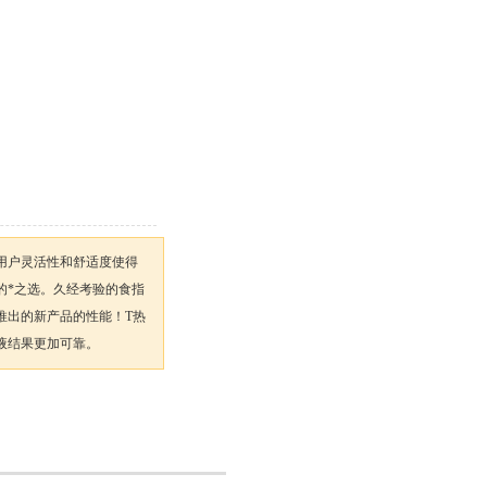
用户灵活性和舒适度使得
实验室的*之选。久经考验的食指
推出的新产品的性能！T热
液结果更加可靠。