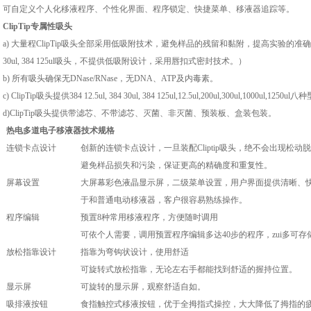
可自定义个人化移液程序、个性化界面、程序锁定、快捷菜单、移液器追踪等。
ClipTip
专属性吸头
a)
大量程
ClipTip
吸头全部采用低吸附技术，避免样品的残留和黏附，提高实验的准确
30ul, 384 125ul
吸头，不提供低吸附设计，采用唇扣式密封技术。）
b)
所有吸头确保无
DNase/RNase
，无
DNA
、
ATP
及内毒素。
c) ClipTip
吸头提供
384 12.5ul, 384 30ul, 384 125ul,12.5ul,200ul,300ul,1000ul,1250ul
八种
d)ClipTip
吸头提供带滤芯、不带滤芯、灭菌、非灭菌、预装板、盒装包装。
热电多道电子移液器
技术规格
连锁卡点设计
创新的连锁卡点设计，一旦装配
Cliptip
吸头，绝不会出现松动脱
避免样品损失和污染，保证更高的精确度和重复性。
屏幕设置
大屏幕彩色液晶显示屏，二级菜单设置，用户界面提供清晰、
于和普通电动移液器，客户很容易熟练操作。
程序编辑
预置
8
种常用移液程序，方便随时调用
可依个人需要，调用预置程序编辑多达
40
步的程序，zui多可存
放松指靠设计
指靠为弯钩状设计，使用舒适
可旋转式放松指靠，无论左右手都能找到舒适的握持位置。
显示屏
可旋转的显示屏，观察舒适自如。
吸排液按钮
食指触控式移液按钮，优于全拇指式操控，大大降低了拇指的