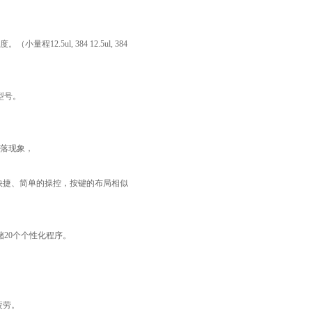
度。（小量程
12.5ul, 384 12.5ul, 384
型号。
落现象，
快捷、简单的操控，按键的布局相似
储
20
个个性化程序。
疲劳。