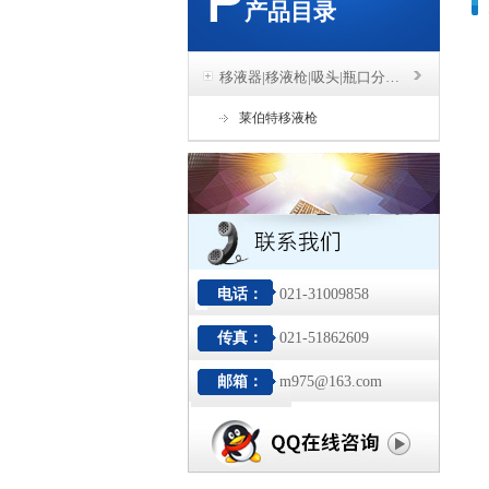
产品目录
移液器|移液枪|吸头|瓶口分液器
莱伯特移液枪
电话：
021-31009858
传真：
021-51862609
邮箱：
m975@163.com