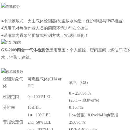
♦小型佩戴式 火山气体检测器(防尘放水构造：保护等级与IP67相当)
♦适用于对每位作业人员的周围环境进行安全确认
♦采用非内置泵的扩散式检测方式，实现轻量化！
GX-2009四合一气体检测仪
应用范围：个人监控，密闭空间，炼油厂/石
水，消防，建筑。​
检测对象气
可燃性气体(CH4 or
氧气（O2）
体
HC)
0～25.0vol%
检测范围
0～100％LEL
(25.1～40.0vol%)
分辨率
1%LEL
0.1vol%
1st 10%LEL
Low警报 18.0vol%High警报
警报设定值
2nd 50%LEL
25.0vol%
over 100%LEL
OVER 40.0vol%