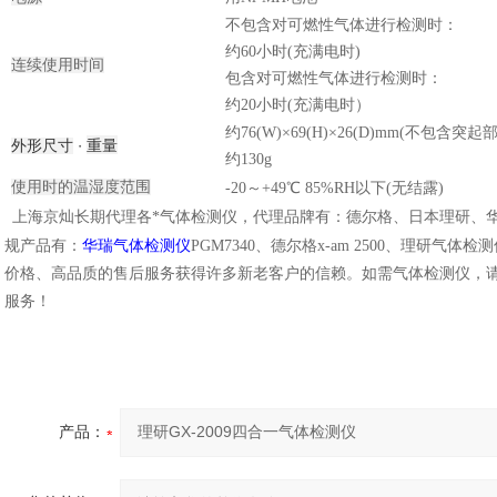
不包含对可燃性气体进行检测时：
约
60
小时
(
充满电时
)
连续使用时间
包含对可燃性气体进行检测时：
约
20
小时
(
充满电时）
约
76(W)×69(H)×26(D)mm(
不包含突起
外形尺寸
重量
・
约
130g
使用时的温湿度范围
-20
～
+49℃
85%RH
以下
(
无结露
)
上海京灿长期代理各*气体检测仪，代理品牌有：德尔格、日本理研、
规产品有：
华瑞气体检测仪
PGM7340、德尔格x-am 2500、理研气体
价格、高品质的售后服务获得许多新老客户的信赖。如需气体检测仪，
服务！
产品：