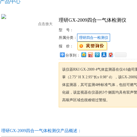
产品中心
理研GX-2009四合一气体检测仪
点击放大
型 号：
所属分类：
理研四合一检测仪
报 价：
分享到：
该仪器RKI GX-2009 4气体监测器在仅4.
掌（2.75“ H X 2.95“长x 0.98“ d），该G
体监测器，其可监测4种标准气体，包括可燃
化碳，该监视器在仪器的3个侧面均具有双声警
高噪声区域也很难错过警报。
咨询订购
加入收藏
理研GX-2009四合一气体检测仪产品概述：