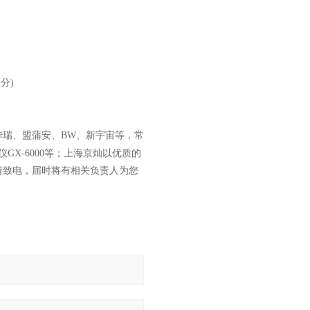
部分
)
华瑞、盟蒲安、BW、新宇宙等，常
检测仪GX-6000等；上海京灿以优质的
请致电，届时将有相关负责人为您