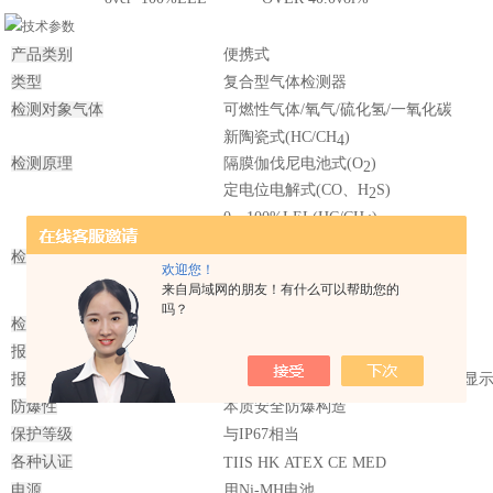
产品类别
便携式
类型
复合型气体检测器
检测对象气体
可燃性
气体
/
氧气
/
硫化氢
/
一氧化碳
新陶瓷
式
(HC/CH
)
4
检测原理
隔膜伽伐尼电池式
(O
)
2
定电位电解式
(CO
、
H
S)
2
0
～
100%LEL(HC/CH
)
4
0
～
25vol%(O
)
2
检测范围
欢迎您！
0
～
150ppm(CO)
来自局域网的朋友！有什么可以帮助您的
0
～
30ppm(H
S)
2
吗？
检测方式
扩散式
报警种类
气体报警、故障报警
报警内容
指示灯亮灯
/
蜂鸣器断续音
/
气体浓度显
防爆性
本质安全防爆构造
保护等级
与
IP67
相当
各种认证
TIIS
HK
ATEX
CE
MED
电源
用Ni-MH
电池