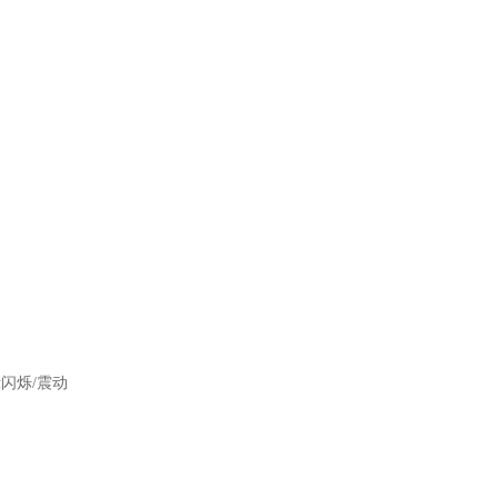
示闪烁
/
震动