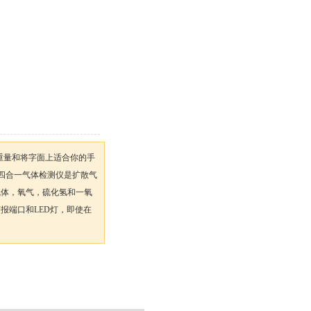
6盎司重量和将字面上适合你的手
X-2009四合一气体检测仪是扩散气
气体，氧气，硫化氢和一氧
报端口和LED灯，即使在