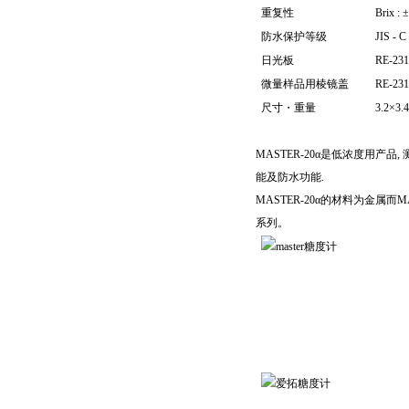
重复性
Brix :
防水保护等级
JIS 
日光板
RE-23
微量样品用棱镜盖
RE-23
尺寸
・
重量
3.2×3.
MASTER-20α是低浓度用产品,
能及防水功能.
MASTER-20α的材料为金属
系列。