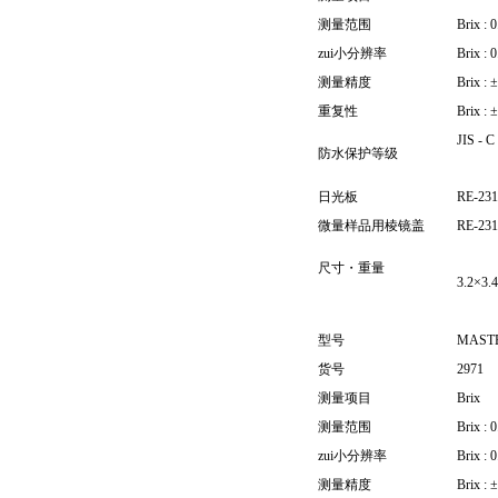
测量范围
Brix
zui小分辨率
Brix : 
测量精度
Brix 
重复性
Brix :
JIS 
防水保护等级
日光板
RE-23
微量样品用棱镜盖
RE-23
尺寸
・
重量
3.2×3.
型号
MASTE
货号
2971
测量项目
Brix
测量范围
Brix
zui小分辨率
Brix : 
测量精度
Brix 