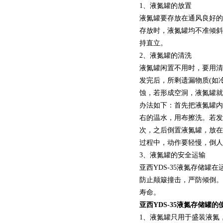
1、液氮罐的放置
液氮罐要存放在通风良好的
存放时，液氮罐均不准倾斜
持直立。
2、液氮罐的清洗
液氮罐闲置不用时，要用清
发完后，所剩遗漏物质(如
蚀，若形成空洞，液氮罐就
办法如下：首先把液氮罐内
右的温水，用布擦洗。若发
次，之后倒置液氮罐，放在
过程中，动作要轻慢，倒人
3、液氮罐的安全运输
亚西YDS-35液氮存储
防止颠簸撞击，严防倾倒。
寿命。
亚西YDS-35液氮存储罐
1、液氮罐只用于盛装液氮