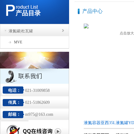
产品中心
产品目录
液氮罐|杜瓦罐
点击放大
MVE
电话：
021-31009858
传真：
021-51862609
邮箱：
m975@163.com
液氮容器亚西35L液氮罐YD