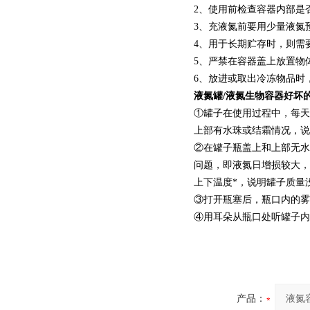
2、使用前检查容器内部是
3、充液氮前要用少量液氮
4、用于长期贮存时，则需
5、严禁在容器盖上放置物
6、放进或取出冷冻物品时
液氮罐/液氮生物容器好坏
①罐子在使用过程中，每天
上部有水珠或结霜情况，说
②在罐子瓶盖上和上部无水
问题，即液氮日增损较大，
上下温度*，说明罐子质量
③打开瓶塞后，瓶口内的雾
④用耳朵从瓶口处听罐子内
产品：