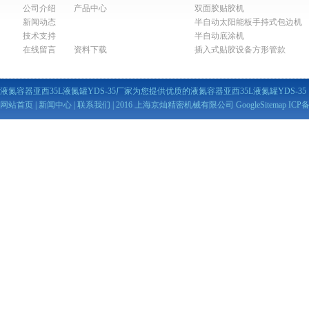
公司介绍
产品中心
双面胶贴胶机
新闻动态
半自动太阳能板手持式包边机
技术支持
半自动底涂机
在线留言
资料下载
插入式贴胶设备方形管款
液氮容器亚西35L液氮罐YDS-35厂家为您提供优质的液氮容器亚西35L液氮罐YDS-3
网站首页
|
新闻中心
|
联系我们
| 2016 上海京灿精密机械有限公司
GoogleSitemap
ICP