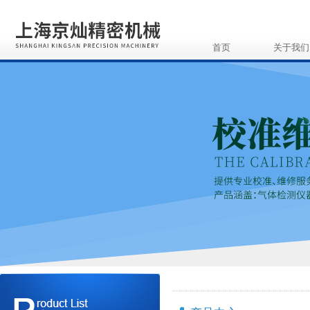
首页
关于我们