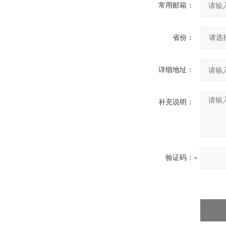
常用邮箱：
省份：
详细地址：
补充说明：
验证码：