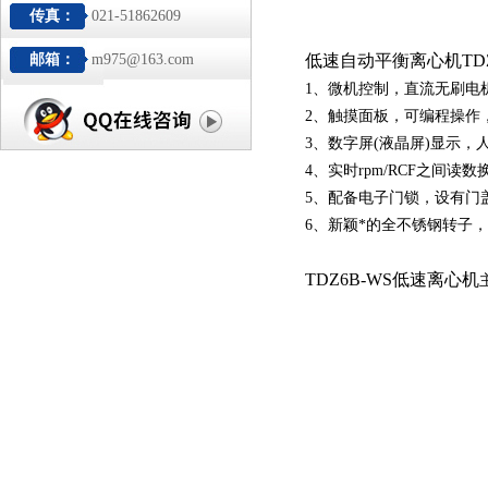
传真：
021-51862609
邮箱：
m975@163.com
低速自动平衡离心机TDZ
1
、微机控制，直流无刷电
2
、触摸面板，可编程操作
3
、数字屏
(
液晶屏
)
显示，
4
、实时
rpm/RCF
之间读数
5
、配备电子门锁，设有门
6
、新颖*的全不锈钢转子
TDZ6B-WS低速离心机