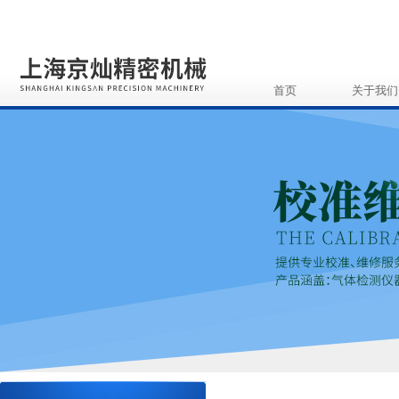
首页
关于我们