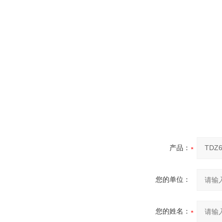
产品：
您的单位：
您的姓名：