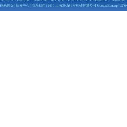
网站首页
|
新闻中心
|
联系我们
| 2016 上海京灿精密机械有限公司
GoogleSitemap
ICP