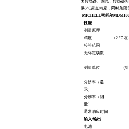
出传感器。因此，传感器对
供3°C露点精度，同时兼
MICHELL密析尔MDM10
性能
测量原理
精度
±2
℃
在
校验范围
无标定读数
测量单位
(
分辨率（显
示）
分辨率（测
量）
通常响应时间
输入
/
输出
电池