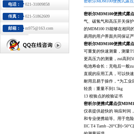
密析尔MDM100便携式露
电话：
021-31009858
密析尔MDM100便携式露
传真：
021-51862609
气、碳氢气和高压开关保护气等。
邮箱：
m975@163.com
的MDM100 IS能够在
易用的用户界面共同保证严
密析尔MDM100便携式露
可重复的快速测量，测量T95
更高压力的测量，zui高到50b
电池寿命长：充电后一般zu
直观的应用工具，可以快速
耐用且易于操作，*为工业
轻质：重量不到1.5kg
13 校验点的校验证书
密析尔便携式露点仪MDM1
仪表提供超快的 响应时间
和专业便携箱等。用于危险场合使用的
IIC T4 Tamb -20°C
的测量环境。