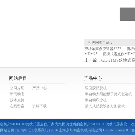
相关同类产品：
密析尔露点变送器SF52
密析尔
MDM25
便携式露点仪MDM3
上一篇：
GL-21MS落地
网站栏目
产品中心
公司介绍
产品中心
双面胶贴胶机
新闻动态
半自动太阳能板手持式包边机
技术支持
半自动底涂机
在线留言
资料下载
插入式贴胶设备方形管款
密析尔MDM100便携式露点仪厂家为您提供优质的密析尔MDM100便携式露点仪，欢
网站首页
|
新闻中心
|
联系我们
| 2016 上海京灿精密机械有限公司
GoogleSitemap
ICP