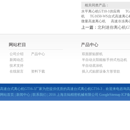
相关同类产品：
水平离心机GT10-1供应商
T
机
TG1650-WS台式高速离心
微量高速离心机
高速冷冻离心
上一篇：
北利迷你离心机GT1
网站栏目
产品中心
公司介绍
产品中心
双面胶贴胶机
新闻动态
半自动太阳能板手持式包边机
技术支持
半自动底涂机
在线留言
资料下载
插入式贴胶设备方形管款
高速台式离心机GT16-3厂家为您提供优质的高速台式离心机GT16-3，欢迎来电咨询高
网站首页
|
新闻中心
|
联系我们
| 2016 上海京灿精密机械有限公司
GoogleSitemap
ICP