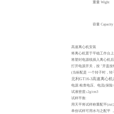
重量 Wight
容量 Capacity
高速离心机安装
将离心机置于平稳工作台上
将塑封电源线插入离心机后面
打开电源开关，按 "开盖
(当标配是 一个转子时，
北利GT16-3高速离心机
电源:检查电压、电流(保险
试液密度≤2g/cm3
试样平衡:
用天平将试样称重配平(zui
单份试样可用水与之配平 