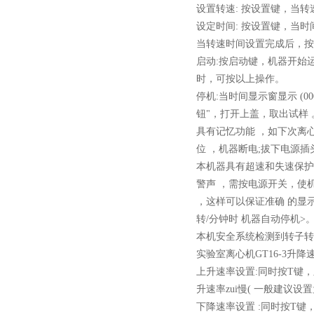
设置转速: 按设置键，当
设定时间: 按设置键，当
当转速时间设置完成后，按
启动:按启动键，机器开始
时，可按以上操作。
停机:当时间显示窗显示 (
钮"，打开上盖，取出试样 
具有记忆功能 ，如下次离心
位 ，机器断电;拔下电源插
本机器具有超速和失速保护
警声 ，需按电源开关，使机
，这样可以保证准确 的显示
转/分钟时 机器自动停机>
本机安全系统检测到转子转
实验室离心机
GT16-3
升降速
上升速率设置:同时按T键，显
升速率zui慢( 一般建议设置
下降速率设置 :同时按T键，