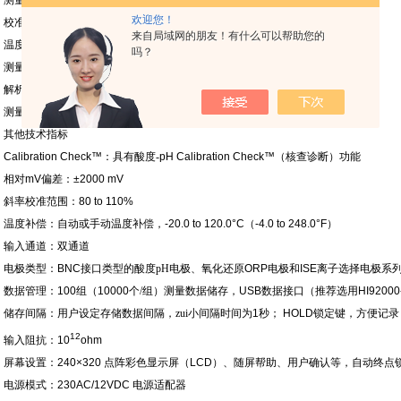
测量精度：读数
± 0.5%
（单价离子）、读数
± 1%
（二价离子）
欢迎您！
校准模式：
5
点自动识别校准和
5
个自定义校准点，内置
5
个校准点
来自局域网的朋友！有什么可以帮助您的
温度技术指标
吗？
测量范围：
-20.0 to 120.0°C
、
-4.0 to 248.0°F
、
253.15 to 393.15K
解析度：
0.1°C
、
0.1°F
测量精度：
± 0.2°C
、
± 0.4°F
（忽略探头误差）
其他技术指标
Calibration Check™
：
具有酸度
-
pH Calibration Check™
（核查诊断）功能
相对
mV
偏差
：
±2000 mV
斜率校准范围：
80 to 110%
温度补偿：自动或手动温度补偿，
-20.0 to 120.0°C
（
-4.0 to 248.0°F
）
输入通道：双通道
电极类型：
BNC
接口类型的酸度
pH
电极、氧化还原
ORP
电极和
ISE
离子选择电极系
数据管理：
100
组（
10000
个
/
组）测量数据储存，
USB
数据接口（推荐选用
HI92000
储存间隔：用户设定存储数据间隔，zui小间隔时间为
1
秒；
HOLD
锁定键，方便记录
12
输入阻抗：
10
ohm
屏幕设置：
240×320
点阵彩色显示屏（
LCD
）、随屏帮助、用户确认等，自动终点
电源模式：
230AC/12VDC
电源适配器