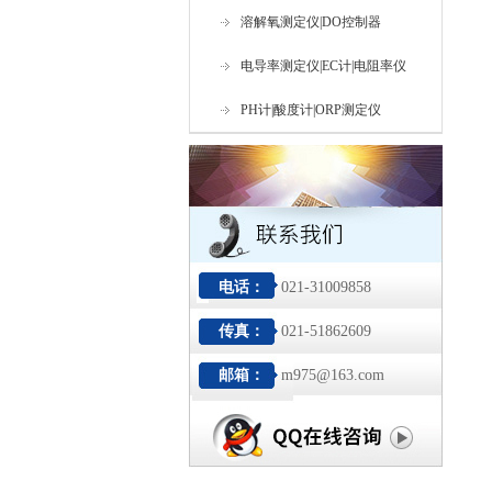
溶解氧测定仪|DO控制器
电导率测定仪|EC计|电阻率仪
PH计|酸度计|ORP测定仪
电话：
021-31009858
传真：
021-51862609
邮箱：
m975@163.com