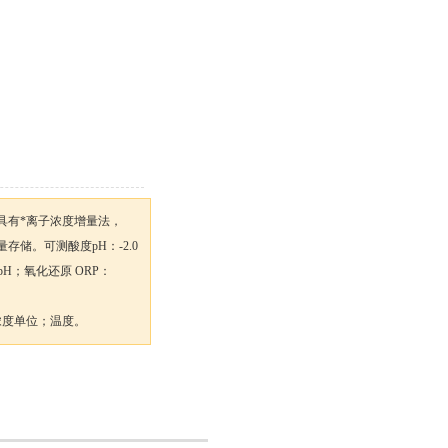
，具有*离子浓度增量法，
大容量存储。可测酸度pH：-2.0
20.000 pH；氧化还原 ORP：
0 离子浓度单位；温度。