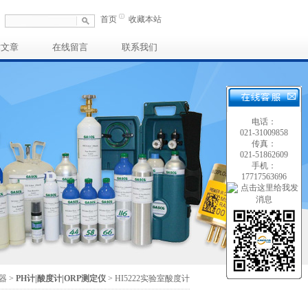
首页
收藏本站
术文章
在线留言
联系我们
电话：
021-31009858
传真：
021-51862609
手机：
17717563696
器
>
PH计|酸度计|ORP测定仪
> HI5222实验室酸度计