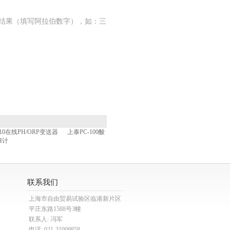
结果（填写阿拉伯数字），如：三
110在线PH/ORP变送器
上泰PC-100酸
H计
联系我们
上海市自由贸易试验区临港新片区
平庄东路1588号3幢
联系人: 冯军
电话: 021-31009858