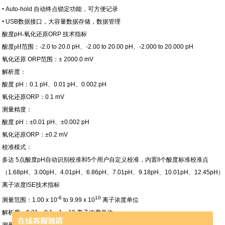
•
Auto-hold
自动终点锁定功能，可方便记录
•
USB
数据接口，大容量数据存储，数据管理
酸度
pH
-
氧化还原
ORP
技术指标
酸度
pH
范围：
-2.0 to 20.0 pH
、
-2.00 to 20.00 pH
、
-2.000 to 20.000 pH
氧化还原
ORP
范围：
± 2000.0 mV
解析度：
酸度
pH
：
0.1 pH
、
0.01 pH
、
0.002 pH
氧化还原
ORP
：
0.1 mV
测量精度：
酸度
pH
：
±0.01 pH
、
±0.002 pH
氧化还原
ORP
：
±0.2 mV
校准模式：
多达
5
点酸度
pH
自动识别校准和
5
个用户自定义校准，内置
8
个酸度标准校准点
（
1.68pH
、
3.00pH
、
4.01pH
、
6.86pH
、
7.01pH
、
9.18pH
、
10.01pH
、
12.45pH
）
离子浓度
ISE
技术指标
-6
10
测量范围：
1.00
x 10
to 9.99
x 10
离子浓度单位
解析度
：
0.01
、
0.1
、
1
、
10
离子浓度单位