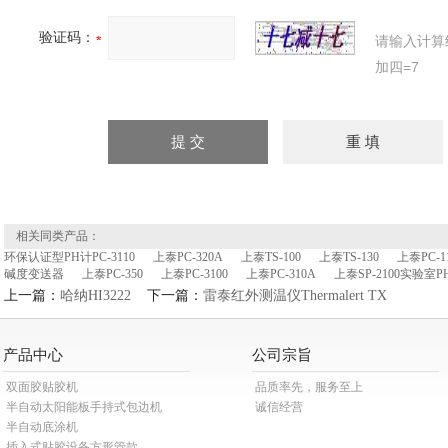
验证码：
请输入计算
加四=7
相关同类产品：
环保认证型PH计PC-3110
上泰PC-320A
上泰TS-100
上泰TS-130
上泰PC-
碱度变送器
上泰PC-350
上泰PC-3100
上泰PC-310A
上泰SP-2100实验室P
上一篇：
哈纳HI3222
下一篇：
雷泰红外测温仪Thermalert TX
产品中心
公司宗旨
双面胶贴胶机
品质率先，服务至上
半自动太阳能板手持式包边机
诚信经营
半自动底涂机
插入式贴胶设备方形管款