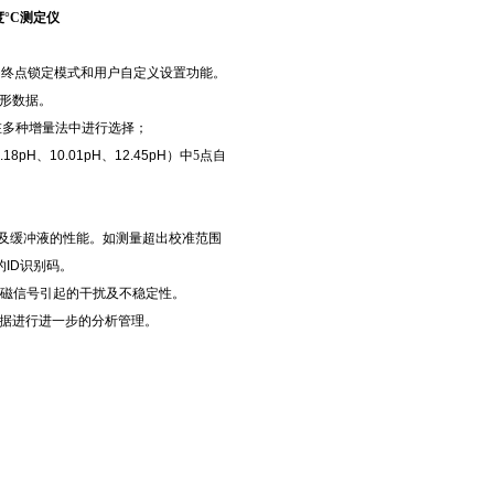
度°C测定仪
动终点锁定模式和用户自定义设置功能。
形数据。
在多种增量法中进行选择；
.18pH
、
10.01pH
、
12.45pH
）中
5
点自
及缓冲液的性能。如测量超出校准范围
的
ID
识别码。
电磁信号引起的干扰及不稳定性。
据进行进一步的分析管理。