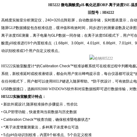
HI5222 微电脑酸度pH-氧化还原ORP-离子浓度ISE-温
旧型号：HI4222
高精度实验室分析测定仪，
240×320
点阵彩屏，自动数据存储，实时图表显示，自
随屏
GLP
数据捕捉包含校准信息，缓冲值和有效时间，同步进行的测量读数及记录图
离子浓度
ISE
测量，离子电量与
GLP
数据一同存储；在离子浓度
ISE
模式下，用户可
酸度
pH
校准进行
8
个内置校准点（
1.68pH
、
3.00pH
、
4.01pH
、
6.86pH
、
7.01pH
、
9
动识别校准或
5
个用户自定义校准点。
HI5222实验室酸度计
*的
Calibration Check™
校准诊断系统可在校准过程中判断电极
系统，新校准延时或校准液错误，都会向用户发出蜂鸣提示音，每台仪器都可设定*
在任何模式下，用户都可以使用
HELP
键进入随屏帮助。*防干扰设计，可有效防止
USB
数据接口，选购
HI92000 WINDOWS
软件和对应数据线即可进行数据传输，对数
HI5222实验室酸度计
特点：
•
新款外观设计
,
随屏校准操作步骤提示，性价比
•
GLP
管理功能，快速查询当前数据与历史数据
•
Calibration Check™
核查功能，确保校准暨电极状态*
•
*离子浓度增量测量法，多种离子浓度单位可选
•
5
点
pH
自动识别校准，内置
8
个标准点、
5
个自定义校准