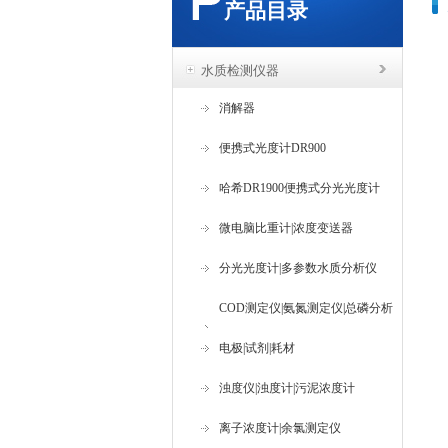
产品目录
水质检测仪器
消解器
便携式光度计DR900
哈希DR1900便携式分光光度计
微电脑比重计|浓度变送器
分光光度计|多参数水质分析仪
COD测定仪|氨氮测定仪|总磷分析
仪
电极|试剂|耗材
浊度仪|浊度计|污泥浓度计
离子浓度计|余氯测定仪