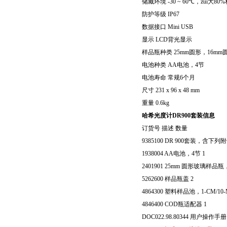
储藏环境
-30 ~ 60
℃，zui大
80%
防护等级
IP67
数据接口
Mini USB
显示
LCD
背光显示
样品瓶种类
25mm
圆形，
16mm
电池种类
AA
电池，
4
节
电池寿命
常规
6
个月
尺寸
231 x 96 x 48 mm
重量
0.6kg
哈希光度计DR900
套装信息
订货号
描述
数量
9385100 DR 900
套装，含下列附
1938004 AA
电池，
4
节
1
2401901 25mm
圆形玻璃样品瓶
5262600
样品瓶盖
2
4864300
塑料样品池，
1-CM/10-
4846400 COD
瓶适配器
1
DOC022.98.80344
用户操作手册