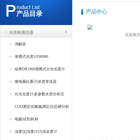
产品中心
产品目录
水质检测仪器
点击放大
消解器
便携式光度计DR900
哈希DR1900便携式分光光度计
微电脑比重计|浓度变送器
分光光度计|多参数水质分析仪
COD测定仪|氨氮测定仪|总磷分析
仪
电极|试剂|耗材
浊度仪|浊度计|污泥浓度计