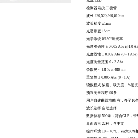
光源
LED
检测器
硅光二极管
波长
420,520,560,610nm
波长精度
±1nm
光谱带宽
15nm
光学系统
0/180°
透光率
光度准确性
± 0.005 Abs @1.0 A
光度线性
± 0.002 Abs (0 - 1 Abs)
光度测量范围
0 - 2 Abs
杂散光
< 1.0 % at 400 nm
重复性
± 0.005 Abs (0 - 1 A)
读数模式
浓度、吸光度、
%
透
预置测量程序
90
条
用户自建曲线功能
有，多至
10
波长选择
自动选择
数据储存
500
条（符合
GLP
，带
界面语言
22
种，含中文
操作环境
10 ~ 40
℃，zui大
80%