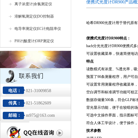
便携式光度计DR900产品
离子浓度计|余氯测定仪
溶解氧测定仪|DO控制器
哈希DR900光度计用于替代原
电导率测定仪|EC计|电阻率仪
便携式光度计DR900
特点：
PH计|酸度计|ORP测定仪
hach分光光度计
DR900
便携式多
可设置收藏菜单，快速简便地访问
特点
读数模式有浓度、
%
透光率，吸
预置了
90
条测量程序，用户可自
可设置常用测量程序收藏菜单，
电话：
021-31009858
空白调节和标准调节功能可校正
数据存储量
500
条，符合
GLP
标
传真：
021-51862609
背光显示功能，便于在较暗的场
邮箱：
m975@163.com
可选中文操作界面，指示图标可
符合人体工学设计，便于操作，
技术参数